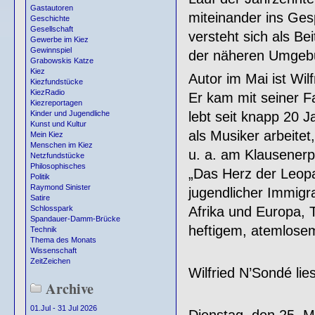
Gastautoren
miteinander ins Gesp
Geschichte
Gesellschaft
versteht sich als B
Gewerbe im Kiez
Gewinnspiel
der näheren Umgeb
Grabowskis Katze
Kiez
Autor im Mai ist Wil
Kiezfundstücke
KiezRadio
Er kam mit seiner F
Kiezreportagen
lebt seit knapp 20 J
Kinder und Jugendliche
Kunst und Kultur
als Musiker arbeitet
Mein Kiez
Menschen im Kiez
u. a. am Klausenerpl
Netzfundstücke
Philosophisches
„Das Herz der Leopa
Politik
Raymond Sinister
jugendlicher Immigr
Satire
Afrika und Europa, 
Schlosspark
Spandauer-Damm-Brücke
heftigem, atemlose
Technik
Thema des Monats
Wissenschaft
ZeitZeichen
Wilfried N’Sondé li
Archive
01.Jul - 31 Jul 2026
Dienstag, den 25. M