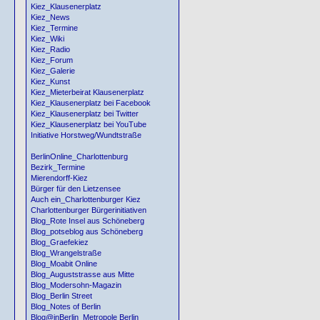
Kiez_Klausenerplatz
Kiez_News
Kiez_Termine
Kiez_Wiki
Kiez_Radio
Kiez_Forum
Kiez_Galerie
Kiez_Kunst
Kiez_Mieterbeirat Klausenerplatz
Kiez_Klausenerplatz bei Facebook
Kiez_Klausenerplatz bei Twitter
Kiez_Klausenerplatz bei YouTube
Initiative Horstweg/Wundtstraße
BerlinOnline_Charlottenburg
Bezirk_Termine
Mierendorff-Kiez
Bürger für den Lietzensee
Auch ein_Charlottenburger Kiez
Charlottenburger Bürgerinitiativen
Blog_Rote Insel aus Schöneberg
Blog_potseblog aus Schöneberg
Blog_Graefekiez
Blog_Wrangelstraße
Blog_Moabit Online
Blog_Auguststrasse aus Mitte
Blog_Modersohn-Magazin
Blog_Berlin Street
Blog_Notes of Berlin
Blog@inBerlin_Metropole Berlin