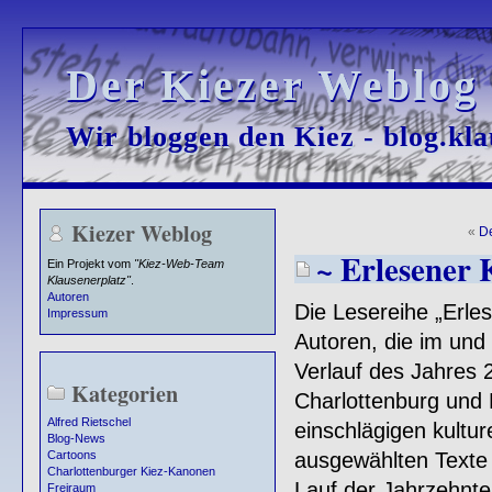
Der Kiezer Weblog
Der Kiezer Weblog
Wir bloggen den Kiez - blog.kla
Wir bloggen den Kiez - blog.kla
Kiezer Weblog
«
D
~ Erlesener 
Ein Projekt vom
"Kiez-Web-Team
Klausenerplatz"
.
Autoren
Die Lesereihe „Erles
Impressum
Autoren, die im und
Verlauf des Jahres 
Kategorien
Charlottenburg und
Alfred Rietschel
einschlägigen kultur
Blog-News
ausgewählten Texte 
Cartoons
Charlottenburger Kiez-Kanonen
Lauf der Jahrzehnte
Freiraum