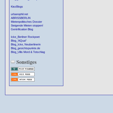
KiezBlogs
urbanophil.net
ABRISSBERLIN
Mietenpolitisches Dossier
Steigende Mieten stoppen!
Gentrification Blog
Icke_Berliner Rockpoet
Blog_'AQua!'
Blog_Icke, Neuberlinerin
Blog_gesichtspunkte.de
Blog_Ullis Mord & Totschlag
Sonstiges