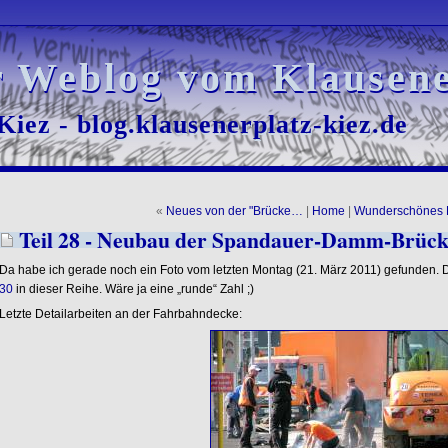
r Weblog vom Klausene
r Weblog vom Klausene
iez - blog.klausenerplatz-kiez.de
iez - blog.klausenerplatz-kiez.de
«
Neues von der "Brücke…
|
Home
|
Wunderschönes 
Teil 28 - Neubau der Spandauer-Damm-Brück
Da habe ich gerade noch ein Foto vom letzten Montag (21. März 2011) gefunden.
30
in dieser Reihe. Wäre ja eine „runde“ Zahl ;)
Letzte Detailarbeiten an der Fahrbahndecke: