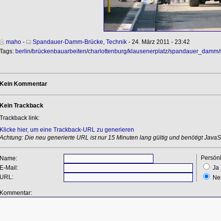
maho
-
Spandauer-Damm-Brücke
,
Technik
- 24. März 2011 - 23:42
Tags:
berlin
/
brückenbauarbeiten
/
charlottenburg
/
klausenerplatz
/
spandauer_damm
/
Kein Kommentar
Kein Trackback
Trackback link:
Klicke hier, um eine Trackback-URL zu generieren
Achtung: Die neu generierte URL ist nur 15 Minuten lang gültig und benötigt JavaSc
Persönl
Name:
E-Mail:
Ja
URL:
Ne
Kommentar: