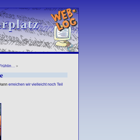
rplatz
rplatz
Frühlin…
»
e
 Dann
erreichen wir vielleicht noch Teil