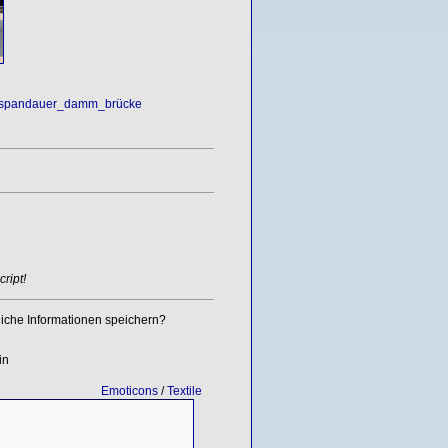
spandauer_damm_brücke
ript!
iche Informationen speichern?
in
Emoticons
/
Textile