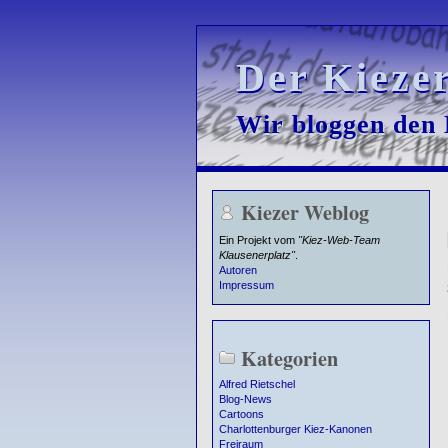
Der Kieze
Der Kieze
Wir bloggen den K
Wir bloggen den K
Kiezer Weblog
Ein Projekt vom
"Kiez-Web-Team
Klausenerplatz"
.
Autoren
Impressum
Kategorien
Alfred Rietschel
Blog-News
Cartoons
Charlottenburger Kiez-Kanonen
Freiraum