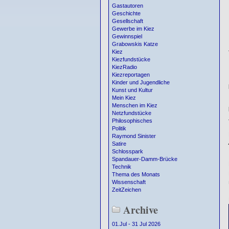
Gastautoren
Geschichte
Gesellschaft
Gewerbe im Kiez
Gewinnspiel
Grabowskis Katze
Kiez
Kiezfundstücke
KiezRadio
Kiezreportagen
Kinder und Jugendliche
Kunst und Kultur
Mein Kiez
Menschen im Kiez
Netzfundstücke
Philosophisches
Politik
Raymond Sinister
Satire
Schlosspark
Spandauer-Damm-Brücke
Technik
Thema des Monats
Wissenschaft
ZeitZeichen
Archive
01.Jul - 31 Jul 2026