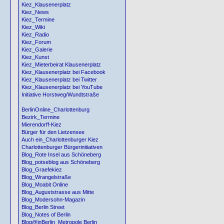
Kiez_Klausenerplatz
Kiez_News
Kiez_Termine
Kiez_Wiki
Kiez_Radio
Kiez_Forum
Kiez_Galerie
Kiez_Kunst
Kiez_Mieterbeirat Klausenerplatz
Kiez_Klausenerplatz bei Facebook
Kiez_Klausenerplatz bei Twitter
Kiez_Klausenerplatz bei YouTube
Initiative Horstweg/Wundtstraße
BerlinOnline_Charlottenburg
Bezirk_Termine
Mierendorff-Kiez
Bürger für den Lietzensee
Auch ein_Charlottenburger Kiez
Charlottenburger Bürgerinitiativen
Blog_Rote Insel aus Schöneberg
Blog_potseblog aus Schöneberg
Blog_Graefekiez
Blog_Wrangelstraße
Blog_Moabit Online
Blog_Auguststrasse aus Mitte
Blog_Modersohn-Magazin
Blog_Berlin Street
Blog_Notes of Berlin
Blog@inBerlin_Metropole Berlin