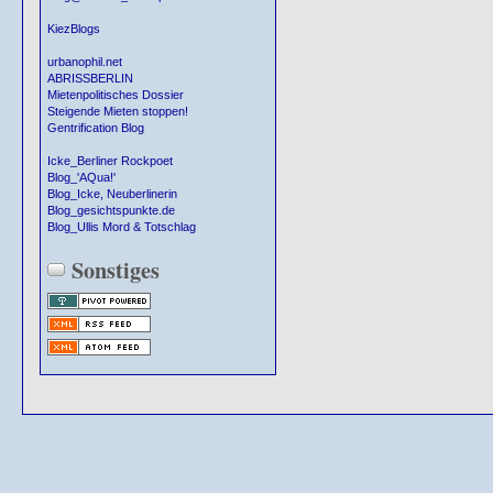
KiezBlogs
urbanophil.net
ABRISSBERLIN
Mietenpolitisches Dossier
Steigende Mieten stoppen!
Gentrification Blog
Icke_Berliner Rockpoet
Blog_'AQua!'
Blog_Icke, Neuberlinerin
Blog_gesichtspunkte.de
Blog_Ullis Mord & Totschlag
Sonstiges