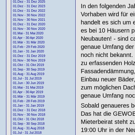
01.Dez - 31 Dez 2025
In den folgenden Ja
01.Dez - 31 Dez 2023
01.Dez - 31 Dez 2022
Vorhaben wird für e
01.Nov - 30 Nov 2022
01.Nov - 30 Nov 2021
handelt es sich um
01.Dez - 31 Dez 2020
01.Nov - 30 Nov 2020
es bei 10 Häusern pr
01.Mai - 31 Mai 2020
Neubauten! - sind 
01.Apr - 30 Apr 2020
01.Mär - 31 Mär 2020
genaue Umfang der g
01.Feb - 29 Feb 2020
01.Jan - 31 Jan 2020
noch nicht bekannt.
01.Dez - 31 Dez 2019
01.Nov - 30 Nov 2019
zu erfassenden Holz
01.Okt - 31 Okt 2019
01.Sep - 30 Sep 2019
Fassadendämmung, k
01.Aug - 31 Aug 2019
Einbau neuer Bäder,
01.Jul - 31 Jul 2019
01.Jun - 30 Jun 2019
zum möglichen Dachg
01.Mai - 31 Mai 2019
01.Apr - 30 Apr 2019
genaue Umfang noch
01.Mär - 31 Mär 2019
01.Feb - 28 Feb 2019
Sobald genaueres be
01.Jan - 31 Jan 2019
01.Dez - 31 Dez 2018
Das hat die GEW
01.Nov - 30 Nov 2018
01.Okt - 31 Okt 2018
Mieterbeirat steht 
01.Sep - 30 Sep 2018
01.Aug - 31 Aug 2018
19:00 Uhr in der Neu
01.Jul - 31 Jul 2018