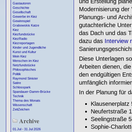
und Erstellung plan
Gastautoren
Modernisierung de
Geschichte
Gesellschaft
Planungs- und Archi
Gewerbe im Kiez
Gewinnspiel
gutachterliche Unte
Grabowskis Katze
Kiez
das Dach und das Tr
Kiezfundstücke
KiezRadio
dazu das
Interview 
Kiezreportagen
Sanierungsgeschich
Kinder und Jugendliche
Kunst und Kultur
Mein Kiez
Diese Unterlagen so
Menschen im Kiez
Arbeiten dienen, di
Netzfundstücke
Philosophisches
den endgültigen En
Politik
Raymond Sinister
umfänglich informie
Satire
Schlosspark
In der Planung für 
Spandauer-Damm-Brücke
Technik
Thema des Monats
Klausenerplatz 
Wissenschaft
ZeitZeichen
Neufertstraße 1
Seelingstraße 
Archive
Sophie-Charlot
01.Jul - 31 Jul 2026