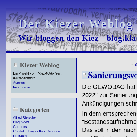
Der Kiezer Weblog
Der Kiezer Weblog
Wir bloggen den Kiez - blog.kla
Wir bloggen den Kiez - blog.kla
Kiezer Weblog
«
B
Sanierungsv
Ein Projekt vom
"Kiez-Web-Team
Klausenerplatz"
.
Autoren
Die GEWOBAG ha
Impressum
2022" zur Sanierung
Ankündigungen schrif
Kategorien
In dem entsprechend
Alfred Rietschel
"Bestandsaufnahme u
Blog-News
Cartoons
Das soll in den näc
Charlottenburger Kiez-Kanonen
Freiraum