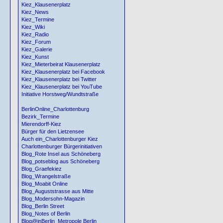
Kiez_Klausenerplatz
Kiez_News
Kiez_Termine
Kiez_Wiki
Kiez_Radio
Kiez_Forum
Kiez_Galerie
Kiez_Kunst
Kiez_Mieterbeirat Klausenerplatz
Kiez_Klausenerplatz bei Facebook
Kiez_Klausenerplatz bei Twitter
Kiez_Klausenerplatz bei YouTube
Initiative Horstweg/Wundtstraße
BerlinOnline_Charlottenburg
Bezirk_Termine
Mierendorff-Kiez
Bürger für den Lietzensee
Auch ein_Charlottenburger Kiez
Charlottenburger Bürgerinitiativen
Blog_Rote Insel aus Schöneberg
Blog_potseblog aus Schöneberg
Blog_Graefekiez
Blog_Wrangelstraße
Blog_Moabit Online
Blog_Auguststrasse aus Mitte
Blog_Modersohn-Magazin
Blog_Berlin Street
Blog_Notes of Berlin
Blog@inBerlin_Metropole Berlin