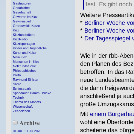
fest. Es gibt noch
Gastautoren
Geschichte
Gesellschaft
Weitere Presseartike
Gewerbe im Kiez
*
Berliner Woche v
Gewinnspiel
Grabowskis Katze
*
Berliner Woche v
Kiez
Kiezfundstücke
*
Der Tagesspiegel 
KiezRadio
Kiezreportagen
Kinder und Jugendliche
Kunst und Kultur
Wie in der rbb-Aben
Mein Kiez
Menschen im Kiez
den Plänen des Bez
Netzfundstücke
betroffen. In das R
Philosophisches
Politik
neue Landesbeamte 
Raymond Sinister
Satire
die dann freigewor
Schlosspark
Spandauer-Damm-Brücke
anschließend ja auc
Technik
Thema des Monats
große Umzugskaruss
Wissenschaft
ZeitZeichen
Mit
einem Bürgerha
Archive
wohl eine Überforde
scheiterte das bürg
01.Jul - 31 Jul 2026