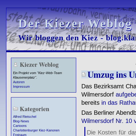
Der Kiezer Weblog
Der Kiezer Weblog
Wir bloggen den Kiez - blog.kla
Wir bloggen den Kiez - blog.kla
Kiezer Weblog
Umzug ins U
Ein Projekt vom
"Kiez-Web-Team
Klausenerplatz"
.
Autoren
Das Bezirksamt Cha
Impressum
Wilmersdorf
aufgeb
bereits
in das Rath
Kategorien
Das Berliner Abendbl
Alfred Rietschel
Wilmersdorf Nr. 10
Blog-News
Cartoons
Charlottenburger Kiez-Kanonen
Die Kosten für d
Freiraum