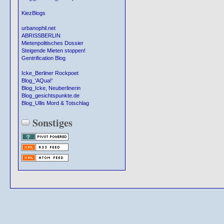
KiezBlogs
urbanophil.net
ABRISSBERLIN
Mietenpolitisches Dossier
Steigende Mieten stoppen!
Gentrification Blog
Icke_Berliner Rockpoet
Blog_'AQua!'
Blog_Icke, Neuberlinerin
Blog_gesichtspunkte.de
Blog_Ullis Mord & Totschlag
Sonstiges