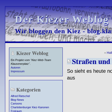
Der Kiezer Weblog
Der Kiezer Weblog
Wir bloggen den Kiez - blog.kla
Wir bloggen den Kiez - blog.kla
Kiezer Weblog
«
Hal
Straßen und 
Ein Projekt vom
"Kiez-Web-Team
Klausenerplatz"
.
Autoren
So sieht es heute 
Impressum
aus
Kategorien
Alfred Rietschel
Blog-News
Cartoons
Charlottenburger Kiez-Kanonen
Freiraum