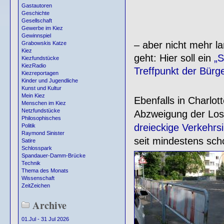
Gastautoren
Geschichte
Gesellschaft
Gewerbe im Kiez
Gewinnspiel
– aber nicht mehr l
Grabowskis Katze
Kiez
geht: Hier soll ein
„S
Kiezfundstücke
KiezRadio
Treffpunkt der Bürg
Kiezreportagen
Kinder und Jugendliche
Kunst und Kultur
Mein Kiez
Ebenfalls in Charlo
Menschen im Kiez
Netzfundstücke
Abzweigung der Losc
Philosophisches
dreieckige Verkehrsi
Politik
Raymond Sinister
seit mindestens sch
Satire
Schlosspark
Spandauer-Damm-Brücke
Technik
Thema des Monats
Wissenschaft
ZeitZeichen
Archive
01.Jul - 31 Jul 2026