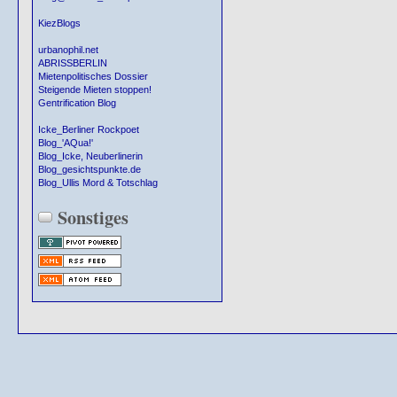
KiezBlogs
urbanophil.net
ABRISSBERLIN
Mietenpolitisches Dossier
Steigende Mieten stoppen!
Gentrification Blog
Icke_Berliner Rockpoet
Blog_'AQua!'
Blog_Icke, Neuberlinerin
Blog_gesichtspunkte.de
Blog_Ullis Mord & Totschlag
Sonstiges