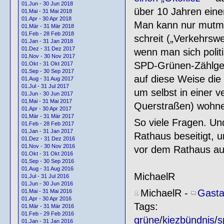
01.Jun - 30 Jun 2018
über 10 Jahren eine
01.Mai - 31 Mai 2018
01.Apr - 30 Apr 2018
Man kann nur mutmaß
01.Mär - 31 Mär 2018
01.Feb - 28 Feb 2018
schreit („Verkehrsw
01.Jan - 31 Jan 2018
01.Dez - 31 Dez 2017
wenn man sich polit
01.Nov - 30 Nov 2017
SPD-Grünen-Zählgeme
01.Okt - 31 Okt 2017
01.Sep - 30 Sep 2017
auf diese Weise die
01.Aug - 31 Aug 2017
01.Jul - 31 Jul 2017
um selbst in einer 
01.Jun - 30 Jun 2017
01.Mai - 31 Mai 2017
Querstraßen) wohn
01.Apr - 30 Apr 2017
01.Mär - 31 Mär 2017
So viele Fragen. Un
01.Feb - 28 Feb 2017
01.Jan - 31 Jan 2017
Rathaus beseitigt, 
01.Dez - 31 Dez 2016
01.Nov - 30 Nov 2016
vor dem Rathaus auf
01.Okt - 31 Okt 2016
01.Sep - 30 Sep 2016
01.Aug - 31 Aug 2016
MichaelR
01.Jul - 31 Jul 2016
01.Jun - 30 Jun 2016
MichaelR
-
Gasta
01.Mai - 31 Mai 2016
01.Apr - 30 Apr 2016
Tags:
01.Mär - 31 Mär 2016
01.Feb - 29 Feb 2016
grüne
/
kiezbündnis
/
s
01.Jan - 31 Jan 2016