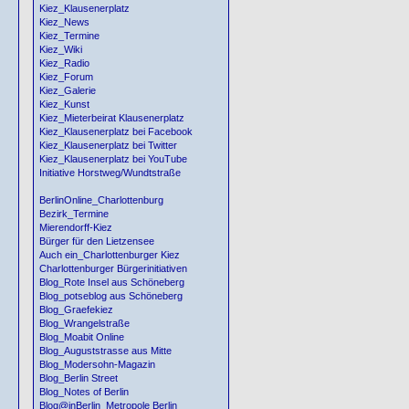
Kiez_Klausenerplatz
Kiez_News
Kiez_Termine
Kiez_Wiki
Kiez_Radio
Kiez_Forum
Kiez_Galerie
Kiez_Kunst
Kiez_Mieterbeirat Klausenerplatz
Kiez_Klausenerplatz bei Facebook
Kiez_Klausenerplatz bei Twitter
Kiez_Klausenerplatz bei YouTube
Initiative Horstweg/Wundtstraße
BerlinOnline_Charlottenburg
Bezirk_Termine
Mierendorff-Kiez
Bürger für den Lietzensee
Auch ein_Charlottenburger Kiez
Charlottenburger Bürgerinitiativen
Blog_Rote Insel aus Schöneberg
Blog_potseblog aus Schöneberg
Blog_Graefekiez
Blog_Wrangelstraße
Blog_Moabit Online
Blog_Auguststrasse aus Mitte
Blog_Modersohn-Magazin
Blog_Berlin Street
Blog_Notes of Berlin
Blog@inBerlin_Metropole Berlin