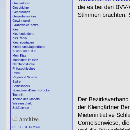
Gastautoren
die es bei den BVV
Geschichte
Gesellschaft
Stimmen brachten: 
Gewerbe im Kiez
Gewinnspiel
Grabowskis Katze
Kiez
Kiezfundstücke
KiezRadio
Kiezreportagen
Kinder und Jugendliche
Kunst und Kultur
Mein Kiez
Menschen im Kiez
Netzfundstücke
Philosophisches
Politik
Raymond Sinister
Satire
Schlosspark
Spandauer-Damm-Brücke
Technik
Der Bezirksverband 
Thema des Monats
Wissenschaft
der Kleingärtner Berl
ZeitZeichen
Mieterinitiative Sch
Archive
Cornelsenwiese, die 
01.Jul - 31 Jul 2026