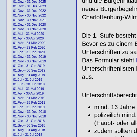
und die Bürgeriniti
01.Dez - 31 Dez 2025
01.Dez - 31 Dez 2023
neues Bürgerbegehr
01.Dez - 31 Dez 2022
01.Nov - 30 Nov 2022
Charlottenburg-Wilm
01.Nov - 30 Nov 2021
01.Dez - 31 Dez 2020
01.Nov - 30 Nov 2020
01.Mai - 31 Mai 2020
Die 1. Stufe besteh
01.Apr - 30 Apr 2020
Bevor es zu einem B
01.Mär - 31 Mär 2020
01.Feb - 29 Feb 2020
Unterschriften zu s
01.Jan - 31 Jan 2020
01.Dez - 31 Dez 2019
Das Formular steht
01.Nov - 30 Nov 2019
01.Okt - 31 Okt 2019
Unterschriftenlisten
01.Sep - 30 Sep 2019
01.Aug - 31 Aug 2019
aus.
01.Jul - 31 Jul 2019
01.Jun - 30 Jun 2019
01.Mai - 31 Mai 2019
01.Apr - 30 Apr 2019
Unterschriftsberecht
01.Mär - 31 Mär 2019
01.Feb - 28 Feb 2019
mind. 16 Jahre 
01.Jan - 31 Jan 2019
01.Dez - 31 Dez 2018
polizeilich min
01.Nov - 30 Nov 2018
01.Okt - 31 Okt 2018
(Haupt- oder all
01.Sep - 30 Sep 2018
zudem sollten d
01.Aug - 31 Aug 2018
01.Jul - 31 Jul 2018