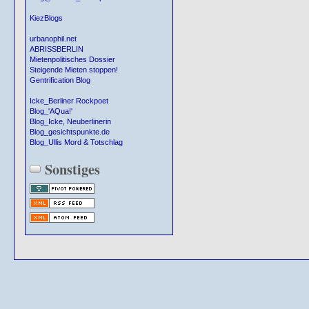
KiezBlogs
urbanophil.net
ABRISSBERLIN
Mietenpolitisches Dossier
Steigende Mieten stoppen!
Gentrification Blog
Icke_Berliner Rockpoet
Blog_'AQua!'
Blog_Icke, Neuberlinerin
Blog_gesichtspunkte.de
Blog_Ullis Mord & Totschlag
Sonstiges