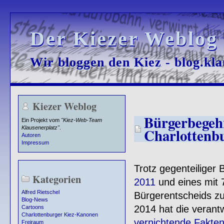
Der Kiezer Weblog
Der Kiezer Weblog
Wir bloggen den Kiez - blog.kla
Wir bloggen den Kiez - blog.kla
Kiezer Weblog
Bürgerbegeh
Ein Projekt vom
"Kiez-Web-Team
Klausenerplatz"
.
Charlottenbu
Autoren
Impressum
Trotz gegenteilige
Kategorien
2011
und eines mit
Alfred Rietschel
Bürgerentscheids z
Blog-News
2014 hat die verantw
Cartoons
Charlottenburger Kiez-Kanonen
vernichtende Fakten
Freiraum