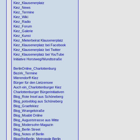
Kiez_Klausenerplatz
Kiez_News
Kiez_Termine
Kiez_Wiki
Kiez_Radio
Kiez_Forum
Kiez_Galerie
Kiez_Kunst
Kiez_Mieterbeirat Klausenerplatz
Kiez_Klausenerplatz bei Facebook
Kiez_Klausenerplatz bei Twitter
Kiez_Klausenerplatz bei YouTube
Initiative Horstweg/Wundtstraße
BerlinOnline_Charlottenburg
Bezirk_Termine
Mierendorff-Kiez
Bürger für den Lietzensee
Auch ein_Charlottenburger Kiez
Charlottenburger Bürgerinitiativen
Blog_Rote Insel aus Schöneberg
Blog_potseblog aus Schöneberg
Blog_Graefekiez
Blog_Wrangelstraße
Blog_Moabit Online
Blog_Auguststrasse aus Mitte
Blog_Modersohn-Magazin
Blog_Berlin Street
Blog_Notes of Berlin
Blog@inBerlin_Metropole Berlin