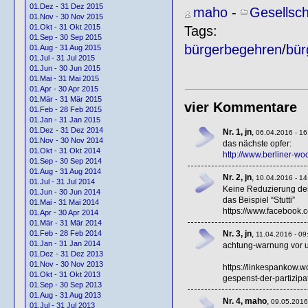
01.Dez - 31 Dez 2015
maho
-
Gesellsch
01.Nov - 30 Nov 2015
01.Okt - 31 Okt 2015
Tags:
01.Sep - 30 Sep 2015
bürgerbegehren
/
bür
01.Aug - 31 Aug 2015
01.Jul - 31 Jul 2015
01.Jun - 30 Jun 2015
01.Mai - 31 Mai 2015
01.Apr - 30 Apr 2015
01.Mär - 31 Mär 2015
vier Kommentare
01.Feb - 28 Feb 2015
01.Jan - 31 Jan 2015
01.Dez - 31 Dez 2014
Nr. 1, jn
,
06.04.2016 - 16
01.Nov - 30 Nov 2014
das nächste opfer:
01.Okt - 31 Okt 2014
http://www.berliner-wo
01.Sep - 30 Sep 2014
01.Aug - 31 Aug 2014
Nr. 2, jn
,
10.04.2016 - 14
01.Jul - 31 Jul 2014
Keine Reduzierung des
01.Jun - 30 Jun 2014
das Beispiel “Stutti”
01.Mai - 31 Mai 2014
https://www.facebook
01.Apr - 30 Apr 2014
01.Mär - 31 Mär 2014
Nr. 3, jn
,
01.Feb - 28 Feb 2014
11.04.2016 - 09
01.Jan - 31 Jan 2014
achtung-warnung vor 
01.Dez - 31 Dez 2013
01.Nov - 30 Nov 2013
https://linkespankow.
01.Okt - 31 Okt 2013
gespenst-der-partizipat
01.Sep - 30 Sep 2013
01.Aug - 31 Aug 2013
Nr. 4, maho
,
09.05.2016
01.Jul - 31 Jul 2013