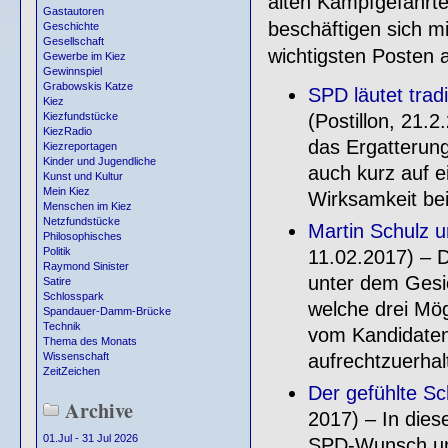
alten Kampfgefährte
Gastautoren
beschäftigen sich 
Geschichte
Gesellschaft
wichtigsten Posten 
Gewerbe im Kiez
Gewinnspiel
Grabowskis Katze
SPD läutet tradi
Kiez
(Postillon, 21.
Kiezfundstücke
KiezRadio
das Ergatterung
Kiezreportagen
Kinder und Jugendliche
auch kurz auf e
Kunst und Kultur
Mein Kiez
Wirksamkeit bei
Menschen im Kiez
Netzfundstücke
Martin Schulz u
Philosophisches
Politik
11.02.2017) – D
Raymond Sinister
unter dem Gesic
Satire
Schlosspark
welche drei Mög
Spandauer-Damm-Brücke
Technik
vom Kandidate
Thema des Monats
aufrechtzuerhal
Wissenschaft
ZeitZeichen
Der gefühlte Sc
Archive
2017) – In dies
01.Jul - 31 Jul 2026
SPD-Wunsch und 