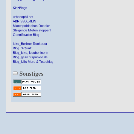
KiezBlogs
urbanophil.net
ABRISSBERLIN
Mietenpolitisches Dossier
Steigende Mieten stoppen!
Gentrification Blog
Icke_Berliner Rockpoet
Blog_'AQua!'
Blog_Icke, Neuberlinerin
Blog_gesichtspunkte.de
Blog_Ullis Mord & Totschlag
Sonstiges