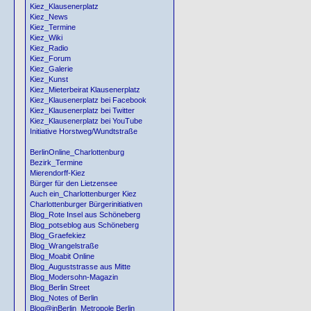
Kiez_Klausenerplatz
Kiez_News
Kiez_Termine
Kiez_Wiki
Kiez_Radio
Kiez_Forum
Kiez_Galerie
Kiez_Kunst
Kiez_Mieterbeirat Klausenerplatz
Kiez_Klausenerplatz bei Facebook
Kiez_Klausenerplatz bei Twitter
Kiez_Klausenerplatz bei YouTube
Initiative Horstweg/Wundtstraße
BerlinOnline_Charlottenburg
Bezirk_Termine
Mierendorff-Kiez
Bürger für den Lietzensee
Auch ein_Charlottenburger Kiez
Charlottenburger Bürgerinitiativen
Blog_Rote Insel aus Schöneberg
Blog_potseblog aus Schöneberg
Blog_Graefekiez
Blog_Wrangelstraße
Blog_Moabit Online
Blog_Auguststrasse aus Mitte
Blog_Modersohn-Magazin
Blog_Berlin Street
Blog_Notes of Berlin
Blog@inBerlin_Metropole Berlin