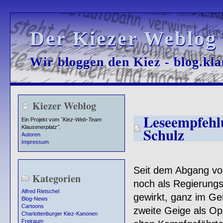
Der Kiezer Weblog
Der Kiezer Weblog
Wir bloggen den Kiez - blog.kla
Wir bloggen den Kiez - blog.kla
Kiezer Weblog
Leseempfehlu
Ein Projekt vom
"Kiez-Web-Team
Klausenerplatz"
.
Schulz
Autoren
Impressum
Seit dem Abgang v
Kategorien
noch als Regierungs
Alfred Rietschel
gewirkt, ganz im Ge
Blog-News
Cartoons
zweite Geige als Opp
Charlottenburger Kiez-Kanonen
Freiraum