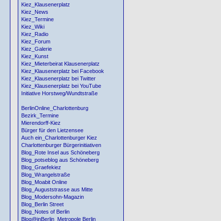
Kiez_Klausenerplatz
Kiez_News
Kiez_Termine
Kiez_Wiki
Kiez_Radio
Kiez_Forum
Kiez_Galerie
Kiez_Kunst
Kiez_Mieterbeirat Klausenerplatz
Kiez_Klausenerplatz bei Facebook
Kiez_Klausenerplatz bei Twitter
Kiez_Klausenerplatz bei YouTube
Initiative Horstweg/Wundtstraße
BerlinOnline_Charlottenburg
Bezirk_Termine
Mierendorff-Kiez
Bürger für den Lietzensee
Auch ein_Charlottenburger Kiez
Charlottenburger Bürgerinitiativen
Blog_Rote Insel aus Schöneberg
Blog_potseblog aus Schöneberg
Blog_Graefekiez
Blog_Wrangelstraße
Blog_Moabit Online
Blog_Auguststrasse aus Mitte
Blog_Modersohn-Magazin
Blog_Berlin Street
Blog_Notes of Berlin
Blog@inBerlin_Metropole Berlin