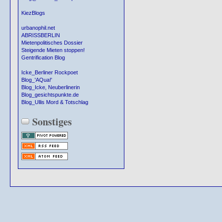
KiezBlogs
urbanophil.net
ABRISSBERLIN
Mietenpolitisches Dossier
Steigende Mieten stoppen!
Gentrification Blog
Icke_Berliner Rockpoet
Blog_'AQua!'
Blog_Icke, Neuberlinerin
Blog_gesichtspunkte.de
Blog_Ullis Mord & Totschlag
Sonstiges