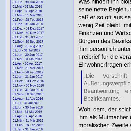
Was hindert ihn bloß
01.Jun - 30 Jun 2018
01.Mai - 31 Mai 2018
seine nette Begleitu
01.Apr - 30 Apr 2018
01.Mär - 31 Mär 2018
daß er so oft aus 
01.Feb - 28 Feb 2018
wenig Zeit bleibt, m
01.Jan - 31 Jan 2018
01.Dez - 31 Dez 2017
Finanzen und Wirtsc
01.Nov - 30 Nov 2017
01.Okt - 31 Okt 2017
Bürgern des Bezirks
01.Sep - 30 Sep 2017
01.Aug - 31 Aug 2017
ihm persönlich unter
01.Jul - 31 Jul 2017
01.Jun - 30 Jun 2017
Freibrief für die ve
01.Mai - 31 Mai 2017
Einwohnerfragen er
01.Apr - 30 Apr 2017
01.Mär - 31 Mär 2017
01.Feb - 28 Feb 2017
„Die Vorschr
01.Jan - 31 Jan 2017
01.Dez - 31 Dez 2016
Äußerungsverpf
01.Nov - 30 Nov 2016
Beantwortung e
01.Okt - 31 Okt 2016
01.Sep - 30 Sep 2016
Bezirksamtes.“
01.Aug - 31 Aug 2016
01.Jul - 31 Jul 2016
01.Jun - 30 Jun 2016
Wohl dem, der solch
01.Mai - 31 Mai 2016
ihm als Mutmacher 
01.Apr - 30 Apr 2016
01.Mär - 31 Mär 2016
moralischen Zweifel
01.Feb - 29 Feb 2016
01.Jan - 31 Jan 2016