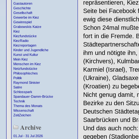
repräsentieren, Kie
Gastautoren
Geschichte
Seite bei Facebook 
Gesellschaft
Gewerbe im Kiez
ewig diese dienstlic
Gewinnspiel
Schon 24mal mußte e
Grabowskis Katze
Kiez
fort in die Fremde. 
Kiezfundstücke
KiezRadio
Städtepartnerschaft
Kiezreportagen
Kinder und Jugendliche
ihm und nötigte ihn
Kunst und Kultur
Mein Kiez
(Kirchvers), Kulmba
Menschen im Kiez
Karmiel (Israel), Tre
Netzfundstücke
Philosophisches
(Ukraine), Gladsaxe
Politik
Raymond Sinister
(Kroatien) zu begeb
Satire
Schlosspark
Nicht genug damit, 
Spandauer-Damm-Brücke
Technik
Bezirke zu den Sitz
Thema des Monats
Deutschen Städtetag
Wissenschaft
ZeitZeichen
Saarbrücken und Br
Archive
Und das auch noch: 
gegeben (Stadionbes
01.Jul - 31 Jul 2026