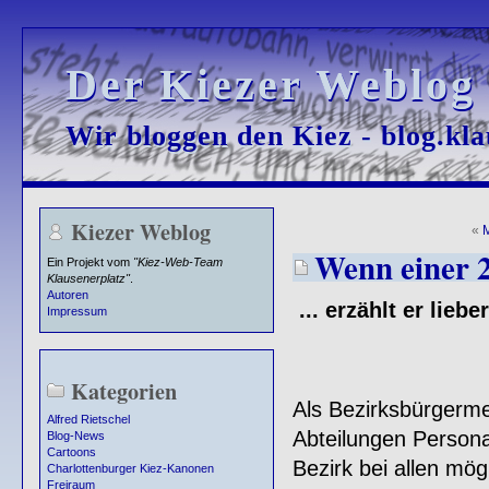
Der Kiezer Weblog
Der Kiezer Weblog
Wir bloggen den Kiez - blog.kla
Wir bloggen den Kiez - blog.kla
Kiezer Weblog
«
M
Wenn einer 24
Ein Projekt vom
"Kiez-Web-Team
Klausenerplatz"
.
Autoren
... erzählt er liebe
Impressum
Kategorien
Als Bezirksbürgermei
Alfred Rietschel
Abteilungen Persona
Blog-News
Cartoons
Bezirk bei allen mö
Charlottenburger Kiez-Kanonen
Freiraum