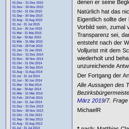
denen er seine Begl
01.Dez - 31 Dez 2015
01.Nov - 30 Nov 2015
Natürlich hat das n
01.Okt - 31 Okt 2015
01.Sep - 30 Sep 2015
Eigentlich sollte d
01.Aug - 31 Aug 2015
01.Jul - 31 Jul 2015
Vorbild sein, zumal 
01.Jun - 30 Jun 2015
01.Mai - 31 Mai 2015
Transparenz sei, da
01.Apr - 30 Apr 2015
entsteht nach der Wa
01.Mär - 31 Mär 2015
01.Feb - 28 Feb 2015
Volljurist mit dem 
01.Jan - 31 Jan 2015
01.Dez - 31 Dez 2014
wiederholt und beha
01.Nov - 30 Nov 2014
01.Okt - 31 Okt 2014
unzureichende Antwo
01.Sep - 30 Sep 2014
01.Aug - 31 Aug 2014
Der Fortgang der An
01.Jul - 31 Jul 2014
01.Jun - 30 Jun 2014
Alle Aussagen des T
01.Mai - 31 Mai 2014
01.Apr - 30 Apr 2014
Bezirksbürgermeiste
01.Mär - 31 Mär 2014
01.Feb - 28 Feb 2014
März 2019
/7. Frage
01.Jan - 31 Jan 2014
01.Dez - 31 Dez 2013
MichaelR
01.Nov - 30 Nov 2013
01.Okt - 31 Okt 2013
01.Sep - 30 Sep 2013
01.Aug - 31 Aug 2013
*
nach: Matthias Clau
01.Jul - 31 Jul 2013