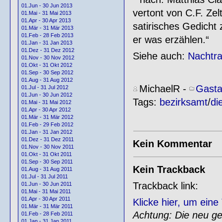
01.Jun - 30 Jun 2013
vertont von C.F. Zel
01.Mai - 31 Mai 2013
01.Apr - 30 Apr 2013
satirisches Gedicht
01.Mär - 31 Mär 2013
01.Feb - 28 Feb 2013
er was erzählen.“
01.Jan - 31 Jan 2013
01.Dez - 31 Dez 2012
Siehe auch:
Nachtr
01.Nov - 30 Nov 2012
01.Okt - 31 Okt 2012
01.Sep - 30 Sep 2012
01.Aug - 31 Aug 2012
MichaelR
-
Gasta
01.Jul - 31 Jul 2012
01.Jun - 30 Jun 2012
Tags:
bezirksamt
/
di
01.Mai - 31 Mai 2012
01.Apr - 30 Apr 2012
01.Mär - 31 Mär 2012
01.Feb - 29 Feb 2012
01.Jan - 31 Jan 2012
01.Dez - 31 Dez 2011
Kein Kommentar
01.Nov - 30 Nov 2011
01.Okt - 31 Okt 2011
01.Sep - 30 Sep 2011
Kein Trackback
01.Aug - 31 Aug 2011
01.Jul - 31 Jul 2011
Trackback link:
01.Jun - 30 Jun 2011
01.Mai - 31 Mai 2011
01.Apr - 30 Apr 2011
Klicke hier, um ein
01.Mär - 31 Mär 2011
Achtung: Die neu gen
01.Feb - 28 Feb 2011
01.Jan - 31 Jan 2011