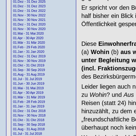
01.Dez - 31 Dez 2025
Er spricht vor den B
01.Dez - 31 Dez 2023
01.Dez - 31 Dez 2022
half bisher ein Blick
01.Nov - 30 Nov 2022
01.Nov - 30 Nov 2021
Öffentlichkeit gespe
01.Dez - 31 Dez 2020
01.Nov - 30 Nov 2020
01.Mai - 31 Mai 2020
01.Apr - 30 Apr 2020
Diese
Einwohnerfr
01.Mär - 31 Mär 2020
01.Feb - 29 Feb 2020
(a)
Wohin
(b)
aus 
01.Jan - 31 Jan 2020
01.Dez - 31 Dez 2019
unter Begleitung 
01.Nov - 30 Nov 2019
01.Okt - 31 Okt 2019
(incl. Fraktionszug
01.Sep - 30 Sep 2019
01.Aug - 31 Aug 2019
des Bezirksbürgerme
01.Jul - 31 Jul 2019
01.Jun - 30 Jun 2019
Leider liegen auch 
01.Mai - 31 Mai 2019
01.Apr - 30 Apr 2019
zu
Wohin
? und
Aus 
01.Mär - 31 Mär 2019
Reisen (statt 24) h
01.Feb - 28 Feb 2019
01.Jan - 31 Jan 2019
hinzuzählt, zu dem 
01.Dez - 31 Dez 2018
01.Nov - 30 Nov 2018
„freundschaftliche B
01.Okt - 31 Okt 2018
01.Sep - 30 Sep 2018
überhaupt noch kein
01.Aug - 31 Aug 2018
01.Jul - 31 Jul 2018