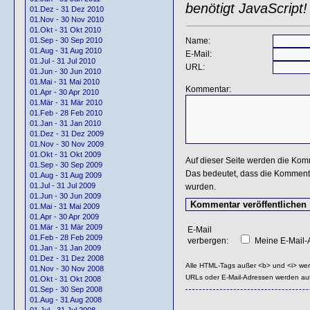
benötigt JavaScript!
01.Dez - 31 Dez 2010
01.Nov - 30 Nov 2010
01.Okt - 31 Okt 2010
Name:
01.Sep - 30 Sep 2010
01.Aug - 31 Aug 2010
E-Mail:
01.Jul - 31 Jul 2010
URL:
01.Jun - 30 Jun 2010
01.Mai - 31 Mai 2010
Kommentar:
01.Apr - 30 Apr 2010
01.Mär - 31 Mär 2010
01.Feb - 28 Feb 2010
01.Jan - 31 Jan 2010
01.Dez - 31 Dez 2009
01.Nov - 30 Nov 2009
01.Okt - 31 Okt 2009
Auf dieser Seite werden die Kom
01.Sep - 30 Sep 2009
Das bedeutet, dass die Kommentar
01.Aug - 31 Aug 2009
01.Jul - 31 Jul 2009
wurden.
01.Jun - 30 Jun 2009
01.Mai - 31 Mai 2009
01.Apr - 30 Apr 2009
01.Mär - 31 Mär 2009
E-Mail
01.Feb - 28 Feb 2009
verbergen:
Meine E-Mail-A
01.Jan - 31 Jan 2009
01.Dez - 31 Dez 2008
Alle HTML-Tags außer <b> und <i> we
01.Nov - 30 Nov 2008
URLs oder E-Mail-Adressen werden au
01.Okt - 31 Okt 2008
01.Sep - 30 Sep 2008
01.Aug - 31 Aug 2008