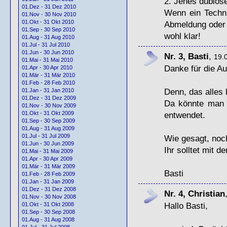
2. Jenes dubiose
01.Dez - 31 Dez 2010
Wenn ein Techni
01.Nov - 30 Nov 2010
01.Okt - 31 Okt 2010
Abmeldung oder 
01.Sep - 30 Sep 2010
wohl klar!
01.Aug - 31 Aug 2010
01.Jul - 31 Jul 2010
01.Jun - 30 Jun 2010
Nr. 3, Basti
,
19.
01.Mai - 31 Mai 2010
Danke für die Au
01.Apr - 30 Apr 2010
01.Mär - 31 Mär 2010
01.Feb - 28 Feb 2010
Denn, das alles 
01.Jan - 31 Jan 2010
01.Dez - 31 Dez 2009
Da könnte man d
01.Nov - 30 Nov 2009
entwendet.
01.Okt - 31 Okt 2009
01.Sep - 30 Sep 2009
01.Aug - 31 Aug 2009
01.Jul - 31 Jul 2009
Wie gesagt, noc
01.Jun - 30 Jun 2009
Ihr solltet mit 
01.Mai - 31 Mai 2009
01.Apr - 30 Apr 2009
01.Mär - 31 Mär 2009
Basti
01.Feb - 28 Feb 2009
01.Jan - 31 Jan 2009
01.Dez - 31 Dez 2008
Nr. 4, Christian
01.Nov - 30 Nov 2008
Hallo Basti,
01.Okt - 31 Okt 2008
01.Sep - 30 Sep 2008
01.Aug - 31 Aug 2008