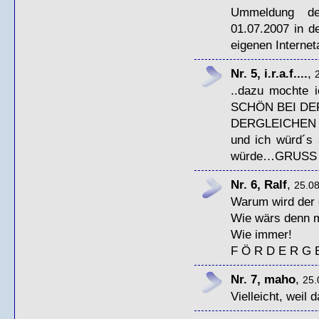
Ummeldung des
01.07.2007 in d
eigenen Interne
Nr. 5, i.r.a.f....
,
..dazu mochte 
SCHÖN
BEI
DE
DERGLEICHEN
und ich würd´s 
würde…
GRUSS
Nr. 6, Ralf
,
25.08
Warum wird der 
Wie wärs denn 
Wie immer!
F Ö R D E R G 
Nr. 7, maho
,
25.
Vielleicht, weil