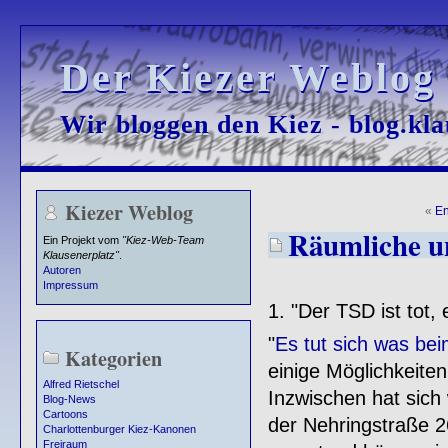
Der Kiezer Weblog
Der Kiezer Weblog
Wir bloggen den Kiez - blog.kla
Wir bloggen den Kiez - blog.kla
Kiezer Weblog
«
En
Räumliche u
Ein Projekt vom
"Kiez-Web-Team
Klausenerplatz"
.
Autoren
Impressum
1. "Der TSD ist tot,
"
Es tut sich was be
Kategorien
einige Möglichkeiten
Alfred Rietschel
Inzwischen hat sich
Blog-News
Cartoons
der Nehringstraße 2
Charlottenburger Kiez-Kanonen
Freiraum