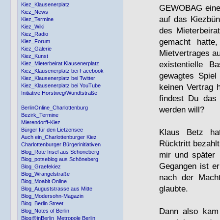
Kiez_Klausenerplatz
GEWOBAG
eine
Kiez_News
auf das Kiezbün
Kiez_Termine
Kiez_Wiki
des Mieterbeira
Kiez_Radio
gemacht hatte,
Kiez_Forum
Kiez_Galerie
Mietvertrages au
Kiez_Kunst
existentielle B
Kiez_Mieterbeirat Klausenerplatz
Kiez_Klausenerplatz bei Facebook
gewagtes Spiel 
Kiez_Klausenerplatz bei Twitter
keinen Vertrag 
Kiez_Klausenerplatz bei YouTube
Initiative Horstweg/Wundtstraße
findest Du das
werden will?
BerlinOnline_Charlottenburg
Bezirk_Termine
Mierendorff-Kiez
Bürger für den Lietzensee
Klaus Betz hat
Auch ein_Charlottenburger Kiez
Rücktritt bezahl
Charlottenburger Bürgerinitiativen
Blog_Rote Insel aus Schöneberg
mir und später 
Blog_potseblog aus Schöneberg
Gegangen ist er
Blog_Graefekiez
Blog_Wrangelstraße
nach der Macht
Blog_Moabit Online
glaubte.
Blog_Auguststrasse aus Mitte
Blog_Modersohn-Magazin
Blog_Berlin Street
Dann also kam 
Blog_Notes of Berlin
Blog@inBerlin_Metropole Berlin