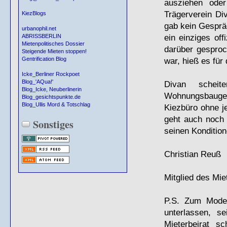
ausziehen oder
Trägerverein Di
KiezBlogs
gab kein Gespräc
urbanophil.net
ein einziges off
ABRISSBERLIN
Mietenpolitisches Dossier
darüber gesproc
Steigende Mieten stoppen!
war, hieß es für 
Gentrification Blog
Icke_Berliner Rockpoet
Blog_'AQua!'
Divan sche
Blog_Icke, Neuberlinerin
Wohnungsbauges
Blog_gesichtspunkte.de
Blog_Ullis Mord & Totschlag
Kiezbüro ohne j
geht auch noch 
Sonstiges
seinen Konditio
Christian Reuß
Mitglied des Mie
P.S. Zum Modem
unterlassen, s
Mieterbeirat sc