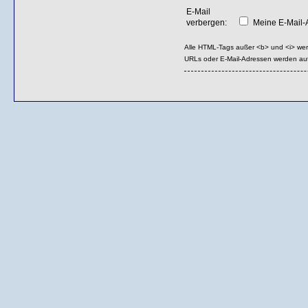
E-Mail
verbergen:
Meine E-Mail-A
Alle HTML-Tags außer <b> und <i> we
URLs oder E-Mail-Adressen werden au