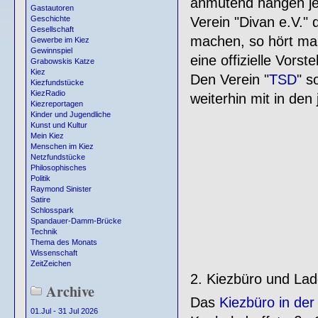
anmutend hängen jet
Gastautoren
Verein "Divan e.V."
Geschichte
Gesellschaft
machen, so hört man
Gewerbe im Kiez
Gewinnspiel
eine offizielle Vorst
Grabowskis Katze
Kiez
Den Verein "
TSD
" s
Kiezfundstücke
KiezRadio
weiterhin mit in den
Kiezreportagen
Kinder und Jugendliche
Kunst und Kultur
Mein Kiez
Menschen im Kiez
Netzfundstücke
Philosophisches
Politik
Raymond Sinister
Satire
Schlosspark
Spandauer-Damm-Brücke
Technik
Thema des Monats
Wissenschaft
ZeitZeichen
2. Kiezbüro und Lad
Archive
Das
Kiezbüro in der
01.Jul - 31 Jul 2026