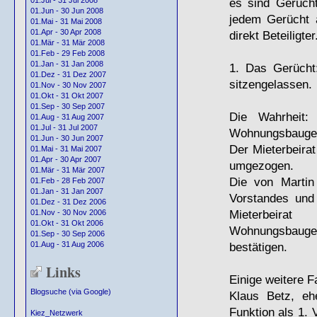
es sind Gerüch
01.Jul - 31 Jul 2008
01.Jun - 30 Jun 2008
jedem Gerücht a
01.Mai - 31 Mai 2008
01.Apr - 30 Apr 2008
direkt Beteiligter
01.Mär - 31 Mär 2008
01.Feb - 29 Feb 2008
01.Jan - 31 Jan 2008
1. Das Gerücht:
01.Dez - 31 Dez 2007
sitzengelassen.
01.Nov - 30 Nov 2007
01.Okt - 31 Okt 2007
01.Sep - 30 Sep 2007
Die Wahrheit
01.Aug - 31 Aug 2007
01.Jul - 31 Jul 2007
Wohnungsbaugese
01.Jun - 30 Jun 2007
Der Mieterbeirat
01.Mai - 31 Mai 2007
01.Apr - 30 Apr 2007
umgezogen.
01.Mär - 31 Mär 2007
Die von Martin
01.Feb - 28 Feb 2007
01.Jan - 31 Jan 2007
Vorstandes und
01.Dez - 31 Dez 2006
Mieterbeira
01.Nov - 30 Nov 2006
01.Okt - 31 Okt 2006
Wohnungsbauges
01.Sep - 30 Sep 2006
bestätigen.
01.Aug - 31 Aug 2006
Links
Einige weitere F
Blogsuche (via Google)
Klaus Betz, ehe
Funktion als 1. 
Kiez_Netzwerk