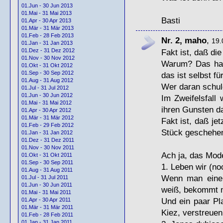
01.Jun - 30 Jun 2013
01.Mai - 31 Mai 2013
Basti
01.Apr - 30 Apr 2013
01.Mär - 31 Mär 2013
01.Feb - 28 Feb 2013
Nr. 2, maho
,
19.
01.Jan - 31 Jan 2013
Fakt ist, daß di
01.Dez - 31 Dez 2012
01.Nov - 30 Nov 2012
Warum? Das hat 
01.Okt - 31 Okt 2012
01.Sep - 30 Sep 2012
das ist selbst f
01.Aug - 31 Aug 2012
Wer daran schuld
01.Jul - 31 Jul 2012
01.Jun - 30 Jun 2012
Im Zweifelsfall 
01.Mai - 31 Mai 2012
ihren Gunsten da
01.Apr - 30 Apr 2012
01.Mär - 31 Mär 2012
Fakt ist, daß je
01.Feb - 29 Feb 2012
Stück geschehen
01.Jan - 31 Jan 2012
01.Dez - 31 Dez 2011
01.Nov - 30 Nov 2011
Ach ja, das Mod
01.Okt - 31 Okt 2011
01.Sep - 30 Sep 2011
1. Leben wir (no
01.Aug - 31 Aug 2011
Wenn man einen
01.Jul - 31 Jul 2011
01.Jun - 30 Jun 2011
weiß, bekommt m
01.Mai - 31 Mai 2011
Und ein paar Pl
01.Apr - 30 Apr 2011
01.Mär - 31 Mär 2011
Kiez, verstreue
01.Feb - 28 Feb 2011
01.Jan - 31 Jan 2011