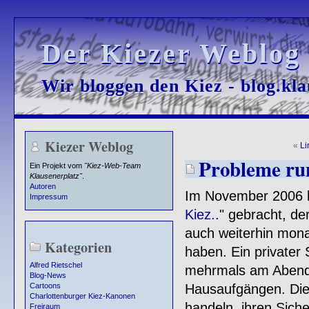
Der Kiezer Weblog
Der Kiezer Weblog
Wir bloggen den Kiez - blog.kla
Wir bloggen den Kiez - blog.kla
Kiezer Weblog
«
Li
Probleme run
Ein Projekt vom
"Kiez-Web-Team
Klausenerplatz"
.
Autoren
Im November 2006 ha
Impressum
Kiez..
" gebracht, de
auch weiterhin mona
Kategorien
haben. Ein privater S
Alfred Rietschel
mehrmals am Abend,
Blog-News
Hausaufgängen. Di
Cartoons
Charlottenburger Kiez-Kanonen
handeln, ihren Sic
Freiraum