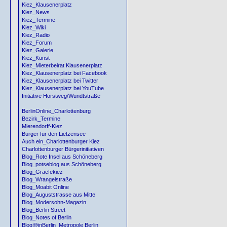
Kiez_Klausenerplatz
Kiez_News
Kiez_Termine
Kiez_Wiki
Kiez_Radio
Kiez_Forum
Kiez_Galerie
Kiez_Kunst
Kiez_Mieterbeirat Klausenerplatz
Kiez_Klausenerplatz bei Facebook
Kiez_Klausenerplatz bei Twitter
Kiez_Klausenerplatz bei YouTube
Initiative Horstweg/Wundtstraße
BerlinOnline_Charlottenburg
Bezirk_Termine
Mierendorff-Kiez
Bürger für den Lietzensee
Auch ein_Charlottenburger Kiez
Charlottenburger Bürgerinitiativen
Blog_Rote Insel aus Schöneberg
Blog_potseblog aus Schöneberg
Blog_Graefekiez
Blog_Wrangelstraße
Blog_Moabit Online
Blog_Auguststrasse aus Mitte
Blog_Modersohn-Magazin
Blog_Berlin Street
Blog_Notes of Berlin
Blog@inBerlin_Metropole Berlin