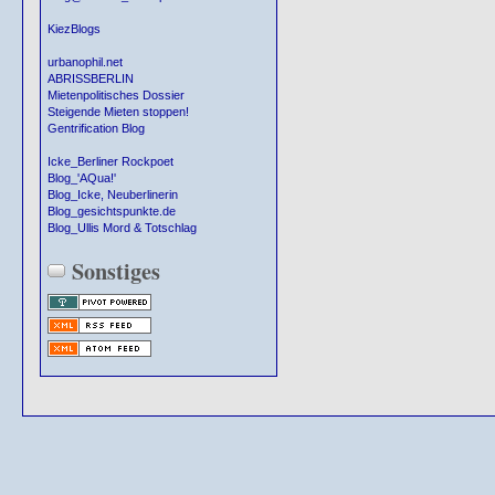
KiezBlogs
urbanophil.net
ABRISSBERLIN
Mietenpolitisches Dossier
Steigende Mieten stoppen!
Gentrification Blog
Icke_Berliner Rockpoet
Blog_'AQua!'
Blog_Icke, Neuberlinerin
Blog_gesichtspunkte.de
Blog_Ullis Mord & Totschlag
Sonstiges