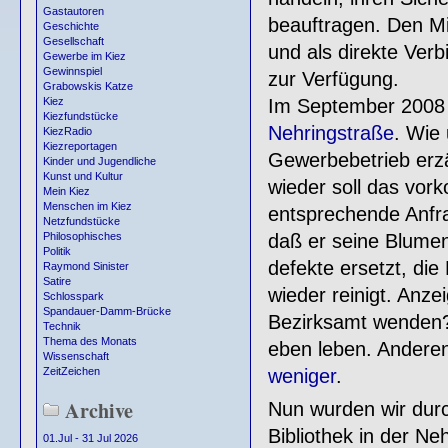
Gastautoren
beauftragen. Den Mie
Geschichte
Gesellschaft
und als direkte Ve
Gewerbe im Kiez
Gewinnspiel
zur Verfügung.
Grabowskis Katze
Im September 2008 
Kiez
Kiezfundstücke
Nehringstraße
. Wie
KiezRadio
Kiezreportagen
Gewerbebetrieb erzä
Kinder und Jugendliche
Kunst und Kultur
wieder soll das vor
Mein Kiez
Menschen im Kiez
entsprechende Anfrag
Netzfundstücke
daß er seine Blumen
Philosophisches
Politik
defekte ersetzt, di
Raymond Sinister
Satire
wieder reinigt. Anz
Schlosspark
Spandauer-Damm-Brücke
Bezirksamt wenden?
Technik
Thema des Monats
eben leben. Anderen
Wissenschaft
weniger
.
ZeitZeichen
Archive
Nun wurden wir durc
Bibliothek in der N
01.Jul - 31 Jul 2026