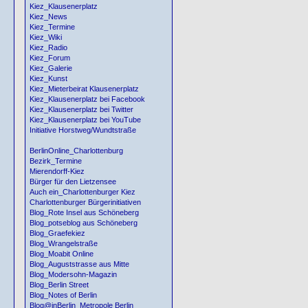
Kiez_Klausenerplatz
Kiez_News
Kiez_Termine
Kiez_Wiki
Kiez_Radio
Kiez_Forum
Kiez_Galerie
Kiez_Kunst
Kiez_Mieterbeirat Klausenerplatz
Kiez_Klausenerplatz bei Facebook
Kiez_Klausenerplatz bei Twitter
Kiez_Klausenerplatz bei YouTube
Initiative Horstweg/Wundtstraße
BerlinOnline_Charlottenburg
Bezirk_Termine
Mierendorff-Kiez
Bürger für den Lietzensee
Auch ein_Charlottenburger Kiez
Charlottenburger Bürgerinitiativen
Blog_Rote Insel aus Schöneberg
Blog_potseblog aus Schöneberg
Blog_Graefekiez
Blog_Wrangelstraße
Blog_Moabit Online
Blog_Auguststrasse aus Mitte
Blog_Modersohn-Magazin
Blog_Berlin Street
Blog_Notes of Berlin
Blog@inBerlin_Metropole Berlin