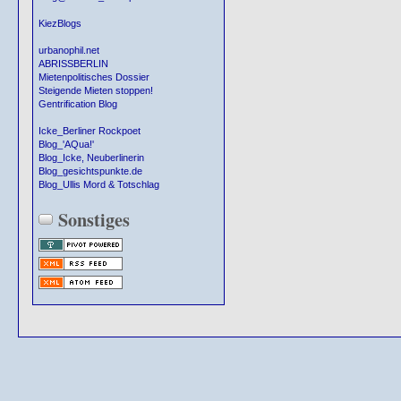
KiezBlogs
urbanophil.net
ABRISSBERLIN
Mietenpolitisches Dossier
Steigende Mieten stoppen!
Gentrification Blog
Icke_Berliner Rockpoet
Blog_'AQua!'
Blog_Icke, Neuberlinerin
Blog_gesichtspunkte.de
Blog_Ullis Mord & Totschlag
Sonstiges