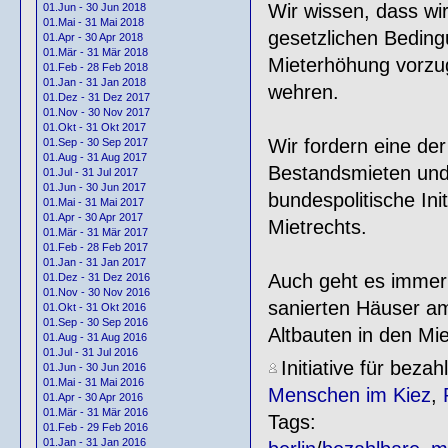
Wir wissen, dass wir
01.Jun - 30 Jun 2018
01.Mai - 31 Mai 2018
gesetzlichen Beding
01.Apr - 30 Apr 2018
01.Mär - 31 Mär 2018
Mieterhöhung vorzug
01.Feb - 28 Feb 2018
01.Jan - 31 Jan 2018
wehren.
01.Dez - 31 Dez 2017
01.Nov - 30 Nov 2017
01.Okt - 31 Okt 2017
Wir fordern eine der
01.Sep - 30 Sep 2017
01.Aug - 31 Aug 2017
Bestandsmieten und
01.Jul - 31 Jul 2017
01.Jun - 30 Jun 2017
bundespolitische Ini
01.Mai - 31 Mai 2017
01.Apr - 30 Apr 2017
Mietrechts.
01.Mär - 31 Mär 2017
01.Feb - 28 Feb 2017
01.Jan - 31 Jan 2017
Auch geht es immer
01.Dez - 31 Dez 2016
01.Nov - 30 Nov 2016
sanierten Häuser am
01.Okt - 31 Okt 2016
01.Sep - 30 Sep 2016
Altbauten in den Mi
01.Aug - 31 Aug 2016
01.Jul - 31 Jul 2016
Initiative für beza
01.Jun - 30 Jun 2016
01.Mai - 31 Mai 2016
Menschen im Kiez
,
01.Apr - 30 Apr 2016
01.Mär - 31 Mär 2016
Tags:
01.Feb - 29 Feb 2016
01.Jan - 31 Jan 2016