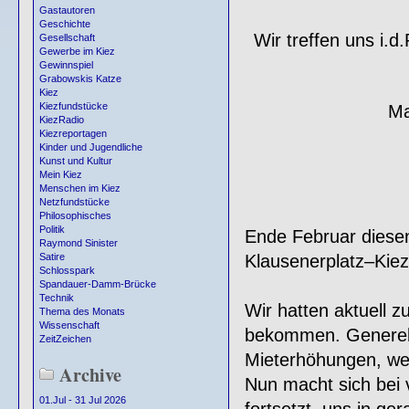
Gastautoren
Geschichte
Wir treffen uns i.
Gesellschaft
Gewerbe im Kiez
Gewinnspiel
Grabowskis Katze
Kiez
Kiezfundstücke
Ma
KiezRadio
Kiezreportagen
Kinder und Jugendliche
Kunst und Kultur
Mein Kiez
Menschen im Kiez
Netzfundstücke
Philosophisches
Politik
Ende Februar diesen
Raymond Sinister
Klausenerplatz–Kiez,
Satire
Schlosspark
Spandauer-Damm-Brücke
Technik
Wir hatten aktuell 
Thema des Monats
Wissenschaft
bekommen. Generell 
ZeitZeichen
Mieterhöhungen, wenn
Archive
Nun macht sich bei v
01.Jul - 31 Jul 2026
fortsetzt, uns in g