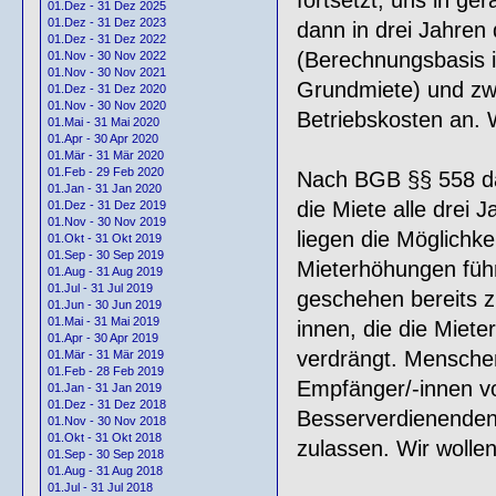
01.Dez - 31 Dez 2025
01.Dez - 31 Dez 2023
dann in drei Jahren
01.Dez - 31 Dez 2022
(Berechnungsbasis i
01.Nov - 30 Nov 2022
01.Nov - 30 Nov 2021
Grundmiete) und zwi
01.Dez - 31 Dez 2020
01.Nov - 30 Nov 2020
Betriebskosten an. 
01.Mai - 31 Mai 2020
01.Apr - 30 Apr 2020
01.Mär - 31 Mär 2020
01.Feb - 29 Feb 2020
Nach BGB §§ 558 da
01.Jan - 31 Jan 2020
die Miete alle drei
01.Dez - 31 Dez 2019
01.Nov - 30 Nov 2019
liegen die Möglichk
01.Okt - 31 Okt 2019
01.Sep - 30 Sep 2019
Mieterhöhungen führ
01.Aug - 31 Aug 2019
01.Jul - 31 Jul 2019
geschehen bereits z.
01.Jun - 30 Jun 2019
01.Mai - 31 Mai 2019
innen, die die Miet
01.Apr - 30 Apr 2019
verdrängt. Mensche
01.Mär - 31 Mär 2019
01.Feb - 28 Feb 2019
Empfänger/-innen v
01.Jan - 31 Jan 2019
01.Dez - 31 Dez 2018
Besserverdienenden 
01.Nov - 30 Nov 2018
01.Okt - 31 Okt 2018
zulassen. Wir wollen
01.Sep - 30 Sep 2018
01.Aug - 31 Aug 2018
01.Jul - 31 Jul 2018