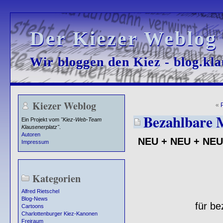
Der Kiezer Weblog
Der Kiezer Weblog
Wir bloggen den Kiez - blog.kla
Wir bloggen den Kiez - blog.kla
Kiezer Weblog
«
Bezahlbare M
Ein Projekt vom
"Kiez-Web-Team
Klausenerplatz"
.
Autoren
NEU + NEU + NEU
Impressum
Kategorien
Alfred Rietschel
Blog-News
für be
Cartoons
Charlottenburger Kiez-Kanonen
Freiraum