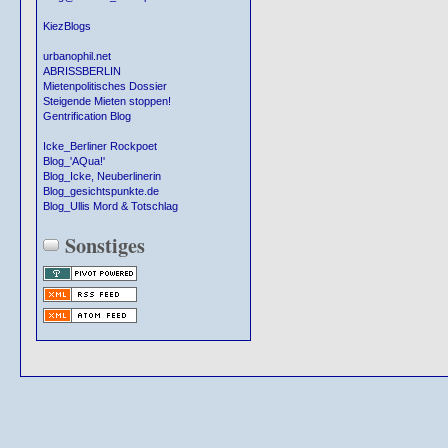
KiezBlogs
urbanophil.net
ABRISSBERLIN
Mietenpolitisches Dossier
Steigende Mieten stoppen!
Gentrification Blog
Icke_Berliner Rockpoet
Blog_'AQua!'
Blog_Icke, Neuberlinerin
Blog_gesichtspunkte.de
Blog_Ullis Mord & Totschlag
Sonstiges