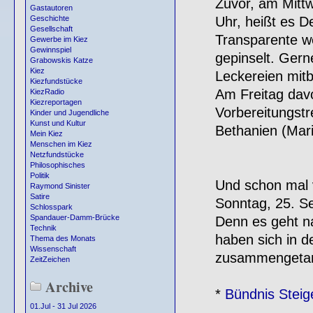
Zuvor, am Mitt
Gastautoren
Uhr, heißt es D
Geschichte
Gesellschaft
Transparente w
Gewerbe im Kiez
Gewinnspiel
gepinselt. Ger
Grabowskis Katze
Kiez
Leckereien mitb
Kiezfundstücke
Am Freitag davo
KiezRadio
Kiezreportagen
Vorbereitungst
Kinder und Jugendliche
Kunst und Kultur
Bethanien (Mari
Mein Kiez
Menschen im Kiez
Netzfundstücke
Philosophisches
Politik
Und schon mal 
Raymond Sinister
Satire
Sonntag, 25. S
Schlosspark
Spandauer-Damm-Brücke
Denn es geht na
Technik
haben sich in d
Thema des Monats
Wissenschaft
zusammengetan
ZeitZeichen
Archive
*
Bündnis Steig
01.Jul - 31 Jul 2026