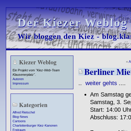
Der Kiezer Weblog
Der Kiezer Weblog
Wir bloggen den Kiez - blog.kla
Wir bloggen den Kiez - blog.kla
Kiezer Weblog
«
A
Berliner Mie
Ein Projekt vom
"Kiez-Web-Team
Klausenerplatz"
.
Autoren
..
weiter gehts
....
Impressum
Am Samstag geh
Samstag, 3. S
Kategorien
Start: 14:00 Uh
Alfred Rietschel
Abschluss: 17:0
Blog-News
Cartoons
Charlottenburger Kiez-Kanonen
Freiraum