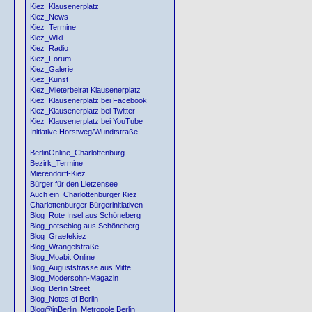
Kiez_Klausenerplatz
Kiez_News
Kiez_Termine
Kiez_Wiki
Kiez_Radio
Kiez_Forum
Kiez_Galerie
Kiez_Kunst
Kiez_Mieterbeirat Klausenerplatz
Kiez_Klausenerplatz bei Facebook
Kiez_Klausenerplatz bei Twitter
Kiez_Klausenerplatz bei YouTube
Initiative Horstweg/Wundtstraße
BerlinOnline_Charlottenburg
Bezirk_Termine
Mierendorff-Kiez
Bürger für den Lietzensee
Auch ein_Charlottenburger Kiez
Charlottenburger Bürgerinitiativen
Blog_Rote Insel aus Schöneberg
Blog_potseblog aus Schöneberg
Blog_Graefekiez
Blog_Wrangelstraße
Blog_Moabit Online
Blog_Auguststrasse aus Mitte
Blog_Modersohn-Magazin
Blog_Berlin Street
Blog_Notes of Berlin
Blog@inBerlin_Metropole Berlin