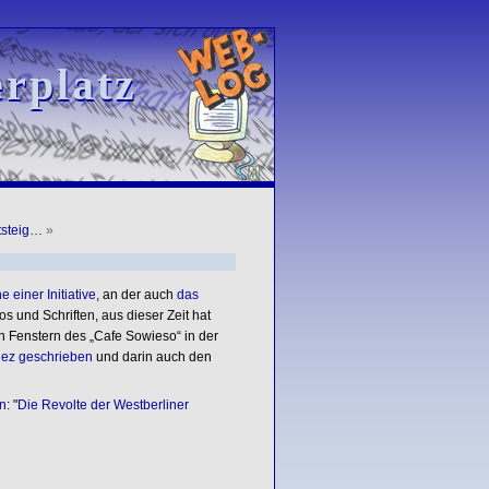
rplatz
rplatz
tsteig…
»
 einer Initiative
, an der auch
das
tos und Schriften, aus dieser Zeit hat
n Fenstern des „Cafe Sowieso“ in der
ez geschrieben
und darin auch den
n
: "
Die Revolte der Westberliner