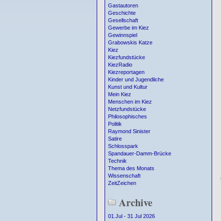
Gastautoren
Geschichte
Gesellschaft
Gewerbe im Kiez
Gewinnspiel
Grabowskis Katze
Kiez
Kiezfundstücke
KiezRadio
Kiezreportagen
Kinder und Jugendliche
Kunst und Kultur
Mein Kiez
Menschen im Kiez
Netzfundstücke
Philosophisches
Politik
Raymond Sinister
Satire
Schlosspark
Spandauer-Damm-Brücke
Technik
Thema des Monats
Wissenschaft
ZeitZeichen
Archive
01.Jul - 31 Jul 2026