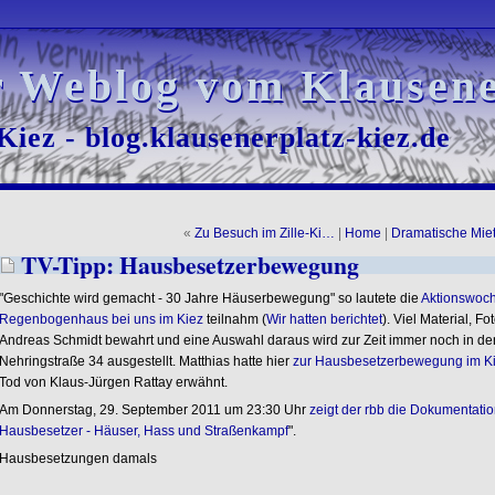
r Weblog vom Klausene
r Weblog vom Klausene
iez - blog.klausenerplatz-kiez.de
iez - blog.klausenerplatz-kiez.de
«
Zu Besuch im Zille-Ki…
|
Home
|
Dramatische Mie
TV-Tipp: Hausbesetzerbewegung
"Geschichte wird gemacht - 30 Jahre Häuserbewegung" so lautete die
Aktionswoche
Regenbogenhaus bei uns im Kiez
teilnahm (
Wir hatten berichtet
). Viel Material, Fo
Andreas Schmidt bewahrt und eine Auswahl daraus wird zur Zeit immer noch in de
Nehringstraße 34 ausgestellt. Matthias hatte hier
zur Hausbesetzerbewegung im Ki
Tod von Klaus-Jürgen Rattay erwähnt.
Am Donnerstag, 29. September 2011 um 23:30 Uhr
zeigt der rbb die Dokumentatio
Hausbesetzer - Häuser, Hass und Straßenkampf
".
Hausbesetzungen damals