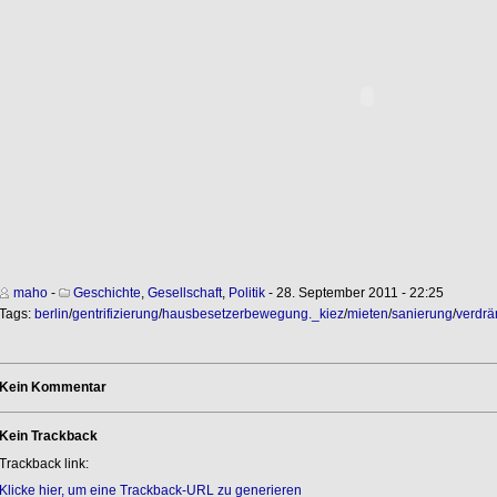
maho
-
Geschichte
,
Gesellschaft
,
Politik
- 28. September 2011 - 22:25
Tags:
berlin
/
gentrifizierung
/
hausbesetzerbewegung._kiez
/
mieten
/
sanierung
/
verdr
Kein Kommentar
Kein Trackback
Trackback link:
Klicke hier, um eine Trackback-URL zu generieren