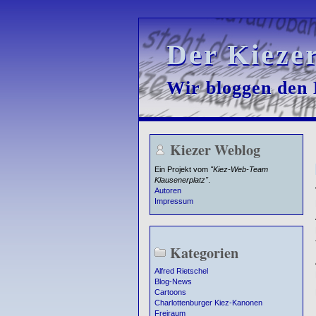
Der Kieze
Der Kieze
Wir bloggen den K
Wir bloggen den K
Kiezer Weblog
Ein Projekt vom
"Kiez-Web-Team
Klausenerplatz"
.
Autoren
Impressum
Kategorien
Alfred Rietschel
Blog-News
Cartoons
Charlottenburger Kiez-Kanonen
Freiraum