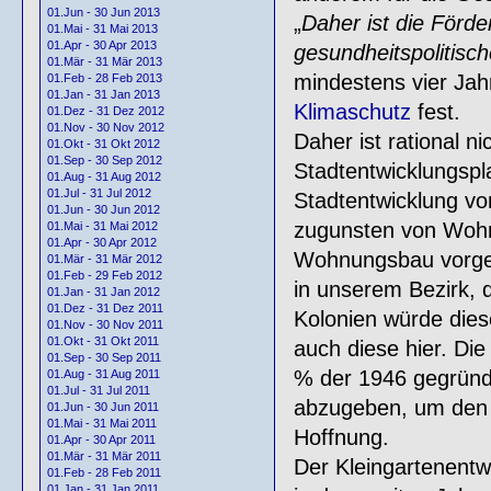
01.Jun - 30 Jun 2013
„
Daher ist die Förde
01.Mai - 31 Mai 2013
01.Apr - 30 Apr 2013
gesundheitspolitisc
01.Mär - 31 Mär 2013
mindestens vier Jah
01.Feb - 28 Feb 2013
01.Jan - 31 Jan 2013
Klimaschutz
fest.
01.Dez - 31 Dez 2012
01.Nov - 30 Nov 2012
Daher ist rational ni
01.Okt - 31 Okt 2012
01.Sep - 30 Sep 2012
Stadtentwicklungsp
01.Aug - 31 Aug 2012
01.Jul - 31 Jul 2012
Stadtentwicklung vo
01.Jun - 30 Jun 2012
zugunsten von Wohnu
01.Mai - 31 Mai 2012
01.Apr - 30 Apr 2012
Wohnungsbau vorges
01.Mär - 31 Mär 2012
01.Feb - 29 Feb 2012
in unserem Bezirk, 
01.Jan - 31 Jan 2012
01.Dez - 31 Dez 2011
Kolonien würde dies
01.Nov - 30 Nov 2011
01.Okt - 31 Okt 2011
auch diese hier. Di
01.Sep - 30 Sep 2011
% der 1946 gegründe
01.Aug - 31 Aug 2011
01.Jul - 31 Jul 2011
abzugeben, um den R
01.Jun - 30 Jun 2011
01.Mai - 31 Mai 2011
Hoffnung.
01.Apr - 30 Apr 2011
01.Mär - 31 Mär 2011
Der Kleingartenentw
01.Feb - 28 Feb 2011
01.Jan - 31 Jan 2011