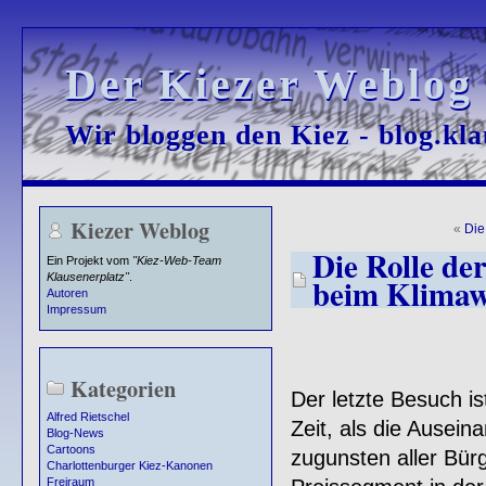
Der Kiezer Weblog
Der Kiezer Weblog
Wir bloggen den Kiez - blog.kla
Wir bloggen den Kiez - blog.kla
Kiezer Weblog
«
Die
Die Rolle de
Ein Projekt vom
"Kiez-Web-Team
Klausenerplatz"
.
beim Klimaw
Autoren
Impressum
Kategorien
Der letzte Besuch is
Alfred Rietschel
Zeit, als die Ausei
Blog-News
Cartoons
zugunsten aller Bü
Charlottenburger Kiez-Kanonen
Freiraum