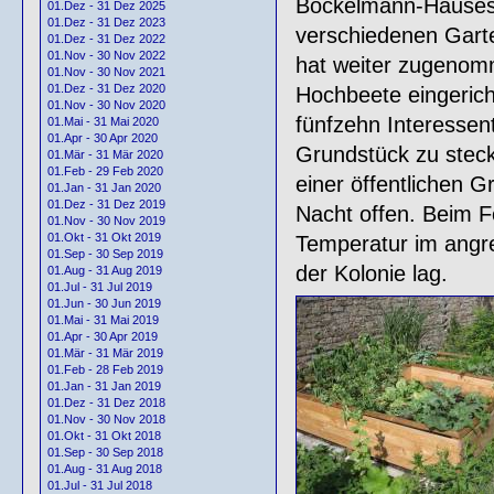
Bockelmann-Hauses,
01.Dez - 31 Dez 2025
01.Dez - 31 Dez 2023
verschiedenen Gart
01.Dez - 31 Dez 2022
01.Nov - 30 Nov 2022
hat weiter zugenomm
01.Nov - 30 Nov 2021
01.Dez - 31 Dez 2020
Hochbeete eingericht
01.Nov - 30 Nov 2020
fünfzehn Interessent
01.Mai - 31 Mai 2020
01.Apr - 30 Apr 2020
Grundstück zu stecke
01.Mär - 31 Mär 2020
01.Feb - 29 Feb 2020
einer öffentlichen G
01.Jan - 31 Jan 2020
01.Dez - 31 Dez 2019
Nacht offen. Beim F
01.Nov - 30 Nov 2019
01.Okt - 31 Okt 2019
Temperatur im angre
01.Sep - 30 Sep 2019
der Kolonie lag.
01.Aug - 31 Aug 2019
01.Jul - 31 Jul 2019
01.Jun - 30 Jun 2019
01.Mai - 31 Mai 2019
01.Apr - 30 Apr 2019
01.Mär - 31 Mär 2019
01.Feb - 28 Feb 2019
01.Jan - 31 Jan 2019
01.Dez - 31 Dez 2018
01.Nov - 30 Nov 2018
01.Okt - 31 Okt 2018
01.Sep - 30 Sep 2018
01.Aug - 31 Aug 2018
01.Jul - 31 Jul 2018