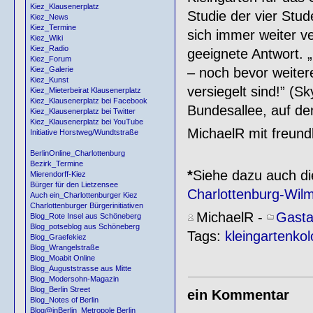
Kiez_Klausenerplatz
Studie der vier Stu
Kiez_News
Kiez_Termine
sich immer weiter v
Kiez_Wiki
Kiez_Radio
geeignete Antwort. 
Kiez_Forum
– noch bevor weitere
Kiez_Galerie
Kiez_Kunst
versiegelt sind!” (S
Kiez_Mieterbeirat Klausenerplatz
Kiez_Klausenerplatz bei Facebook
Bundesallee, auf d
Kiez_Klausenerplatz bei Twitter
Kiez_Klausenerplatz bei YouTube
MichaelR mit freundl
Initiative Horstweg/Wundtstraße
BerlinOnline_Charlottenburg
Bezirk_Termine
*
Siehe dazu auch di
Mierendorff-Kiez
Bürger für den Lietzensee
Charlottenburg-Wilm
Auch ein_Charlottenburger Kiez
Charlottenburger Bürgerinitiativen
MichaelR
-
Gasta
Blog_Rote Insel aus Schöneberg
Blog_potseblog aus Schöneberg
Tags:
kleingartenkol
Blog_Graefekiez
Blog_Wrangelstraße
Blog_Moabit Online
Blog_Auguststrasse aus Mitte
Blog_Modersohn-Magazin
Blog_Berlin Street
ein Kommentar
Blog_Notes of Berlin
Blog@inBerlin_Metropole Berlin