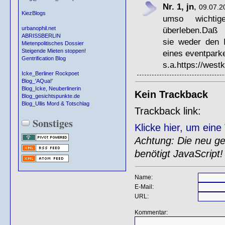
Nr. 1, jn
,
09.07.2
KiezBlogs
umso wichtig
überleben.Daß
urbanophil.net
ABRISSBERLIN
sie weder den I
Mietenpolitisches Dossier
Steigende Mieten stoppen!
eines eventpark
Gentrification Blog
s.a.https://west
Icke_Berliner Rockpoet
Blog_'AQua!'
Blog_Icke, Neuberlinerin
Kein Trackback
Blog_gesichtspunkte.de
Blog_Ullis Mord & Totschlag
Trackback link:
Sonstiges
Klicke hier, um ein
Achtung: Die neu gen
benötigt JavaScript!
Name:
E-Mail:
URL:
Kommentar: