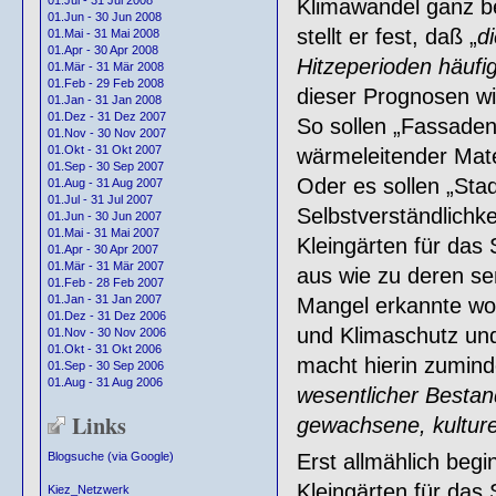
01.Jul - 31 Jul 2008
Klimawandel ganz be
01.Jun - 30 Jun 2008
stellt er fest, daß „
d
01.Mai - 31 Mai 2008
01.Apr - 30 Apr 2008
Hitzeperioden häufi
01.Mär - 31 Mär 2008
01.Feb - 29 Feb 2008
dieser Prognosen w
01.Jan - 31 Jan 2008
01.Dez - 31 Dez 2007
So sollen „Fassaden
01.Nov - 30 Nov 2007
01.Okt - 31 Okt 2007
wärmeleitender Mate
01.Sep - 30 Sep 2007
Oder es sollen „Sta
01.Aug - 31 Aug 2007
01.Jul - 31 Jul 2007
Selbstverständlichke
01.Jun - 30 Jun 2007
01.Mai - 31 Mai 2007
Kleingärten für das
01.Apr - 30 Apr 2007
01.Mär - 31 Mär 2007
aus wie zu deren se
01.Feb - 28 Feb 2007
01.Jan - 31 Jan 2007
Mangel erkannte woh
01.Dez - 31 Dez 2006
und Klimaschutz und
01.Nov - 30 Nov 2006
01.Okt - 31 Okt 2006
macht hierin zuminde
01.Sep - 30 Sep 2006
01.Aug - 31 Aug 2006
wesentlicher Bestand
Links
gewachsene, kulture
Erst allmählich beg
Blogsuche (via Google)
Kleingärten für das
Kiez_Netzwerk