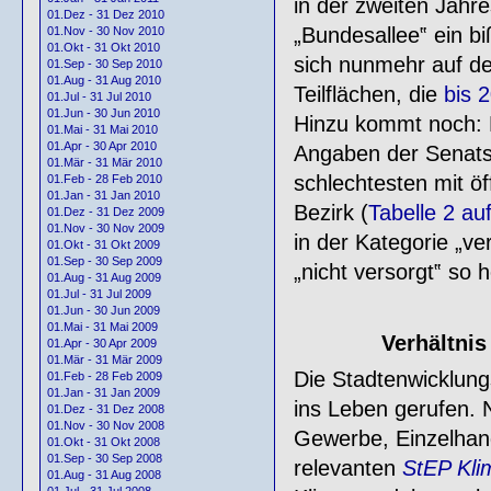
in der zweiten Jahre
01.Dez - 31 Dez 2010
„Bundesallee‟ ein bi
01.Nov - 30 Nov 2010
01.Okt - 31 Okt 2010
sich nunmehr auf de
01.Sep - 30 Sep 2010
01.Aug - 31 Aug 2010
Teilflächen, die
bis 
01.Jul - 31 Jul 2010
01.Jun - 30 Jun 2010
Hinzu kommt noch: D
01.Mai - 31 Mai 2010
01.Apr - 30 Apr 2010
Angaben der Senatsv
01.Mär - 31 Mär 2010
schlechtesten mit ö
01.Feb - 28 Feb 2010
01.Jan - 31 Jan 2010
Bezirk (
Tabelle 2 auf
01.Dez - 31 Dez 2009
01.Nov - 30 Nov 2009
in der Kategorie „ve
01.Okt - 31 Okt 2009
01.Sep - 30 Sep 2009
„nicht versorgt‟ so
01.Aug - 31 Aug 2009
01.Jul - 31 Jul 2009
01.Jun - 30 Jun 2009
01.Mai - 31 Mai 2009
Verhältni
01.Apr - 30 Apr 2009
01.Mär - 31 Mär 2009
Die Stadtenwicklung
01.Feb - 28 Feb 2009
01.Jan - 31 Jan 2009
ins Leben gerufen.
01.Dez - 31 Dez 2008
01.Nov - 30 Nov 2008
Gewerbe, Einzelhand
01.Okt - 31 Okt 2008
01.Sep - 30 Sep 2008
relevanten
StEP Kli
01.Aug - 31 Aug 2008