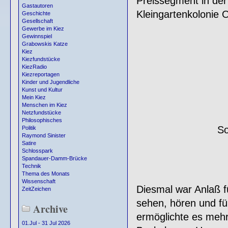
Preissegment in der
Gastautoren
Kleingartenkolonie 
Geschichte
Gesellschaft
Gewerbe im Kiez
Gewinnspiel
Grabowskis Katze
Kiez
Kiezfundstücke
KiezRadio
Kiezreportagen
Kinder und Jugendliche
Kunst und Kultur
Mein Kiez
Menschen im Kiez
Netzfundstücke
Philosophisches
So
Politik
Raymond Sinister
Satire
Schlosspark
Spandauer-Damm-Brücke
Technik
Thema des Monats
Wissenschaft
Diesmal war Anlaß 
ZeitZeichen
sehen, hören und f
Archive
ermöglichte es meh
01.Jul - 31 Jul 2026