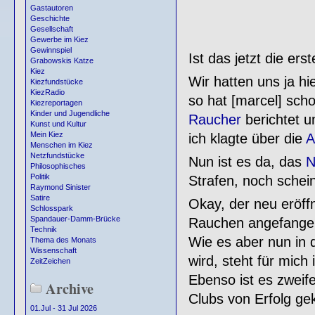
Gastautoren
Geschichte
Gesellschaft
Gewerbe im Kiez
Gewinnspiel
Ist das jetzt die er
Grabowskis Katze
Kiez
Wir hatten uns ja h
Kiezfundstücke
KiezRadio
so hat [marcel] sch
Kiezreportagen
Kinder und Jugendliche
Raucher
berichtet u
Kunst und Kultur
Mein Kiez
ich klagte über die
A
Menschen im Kiez
Netzfundstücke
Nun ist es da, das
N
Philosophisches
Politik
Strafen, noch schei
Raymond Sinister
Satire
Okay, der neu eröff
Schlosspark
Spandauer-Damm-Brücke
Rauchen angefangen,
Technik
Wie es aber nun in
Thema des Monats
Wissenschaft
wird, steht für mich
ZeitZeichen
Ebenso ist es zweif
Archive
Clubs von Erfolg gek
01.Jul - 31 Jul 2026