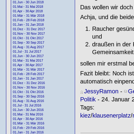
01.Jun - 30 Jun 2018
Das wollen wir doch
01.Mai - 31 Mai 2018
01.Apr - 30 Apr 2018
01.Mär - 31 Mär 2018
Achja, und die bei
01.Feb - 28 Feb 2018
01.Jan - 31 Jan 2018
Raucher gesünder
01.Dez - 31 Dez 2017
01.Nov - 30 Nov 2017
und
01.Okt - 31 Okt 2017
01.Sep - 30 Sep 2017
draußen in der
01.Aug - 31 Aug 2017
Gemeinsamkeit 
01.Jul - 31 Jul 2017
01.Jun - 30 Jun 2017
01.Mai - 31 Mai 2017
sollen mir erstmal 
01.Apr - 30 Apr 2017
01.Mär - 31 Mär 2017
Fazit bleibt: Noch i
01.Feb - 28 Feb 2017
01.Jan - 31 Jan 2017
automatisch einpende
01.Dez - 31 Dez 2016
01.Nov - 30 Nov 2016
JessyRamon
-
Ge
01.Okt - 31 Okt 2016
01.Sep - 30 Sep 2016
Politik
- 24. Januar 
01.Aug - 31 Aug 2016
01.Jul - 31 Jul 2016
Tags:
01.Jun - 30 Jun 2016
kiez
/
klausenerplatz
/
01.Mai - 31 Mai 2016
01.Apr - 30 Apr 2016
01.Mär - 31 Mär 2016
01.Feb - 29 Feb 2016
01.Jan - 31 Jan 2016