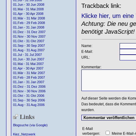
01.Jul - 31 Jul 2008
Trackback link:
01.Jun - 30 Jun 2008
01.Mai - 31 Mai 2008
01.Apr - 30 Apr 2008
Klicke hier, um ein
01.Mär - 31 Mär 2008
Achtung: Die neu gen
01.Feb - 29 Feb 2008
01.Jan - 31 Jan 2008
benötigt JavaScript!
01.Dez - 31 Dez 2007
01.Nov - 30 Nov 2007
01.Okt - 31 Okt 2007
01.Sep - 30 Sep 2007
Name:
01.Aug - 31 Aug 2007
E-Mail:
01.Jul - 31 Jul 2007
URL:
01.Jun - 30 Jun 2007
01.Mai - 31 Mai 2007
Kommentar:
01.Apr - 30 Apr 2007
01.Mär - 31 Mär 2007
01.Feb - 28 Feb 2007
01.Jan - 31 Jan 2007
01.Dez - 31 Dez 2006
01.Nov - 30 Nov 2006
01.Okt - 31 Okt 2006
Auf dieser Seite werden die Kom
01.Sep - 30 Sep 2006
Das bedeutet, dass die Kommentar
01.Aug - 31 Aug 2006
wurden.
Links
Blogsuche (via Google)
E-Mail
verbergen:
Meine E-Mail-A
Kiez_Netzwerk