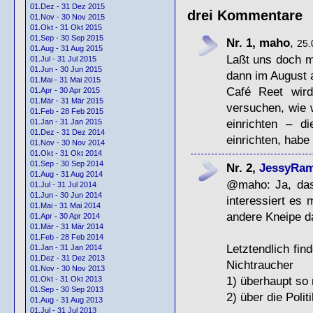
01.Dez - 31 Dez 2015
drei Kommentare
01.Nov - 30 Nov 2015
01.Okt - 31 Okt 2015
01.Sep - 30 Sep 2015
Nr. 1, maho
,
25.
01.Aug - 31 Aug 2015
Laßt uns doch ma
01.Jul - 31 Jul 2015
01.Jun - 30 Jun 2015
dann im August 
01.Mai - 31 Mai 2015
Café Reet wir
01.Apr - 30 Apr 2015
01.Mär - 31 Mär 2015
versuchen, wie 
01.Feb - 28 Feb 2015
einrichten – d
01.Jan - 31 Jan 2015
01.Dez - 31 Dez 2014
einrichten, habe
01.Nov - 30 Nov 2014
01.Okt - 31 Okt 2014
01.Sep - 30 Sep 2014
Nr. 2,
JessyRa
01.Aug - 31 Aug 2014
@maho: Ja, das
01.Jul - 31 Jul 2014
01.Jun - 30 Jun 2014
interessiert es 
01.Mai - 31 Mai 2014
andere Kneipe d
01.Apr - 30 Apr 2014
01.Mär - 31 Mär 2014
01.Feb - 28 Feb 2014
Letztendlich fin
01.Jan - 31 Jan 2014
01.Dez - 31 Dez 2013
Nichtraucher
01.Nov - 30 Nov 2013
1) überhaupt so 
01.Okt - 31 Okt 2013
01.Sep - 30 Sep 2013
2) über die Poli
01.Aug - 31 Aug 2013
01.Jul - 31 Jul 2013