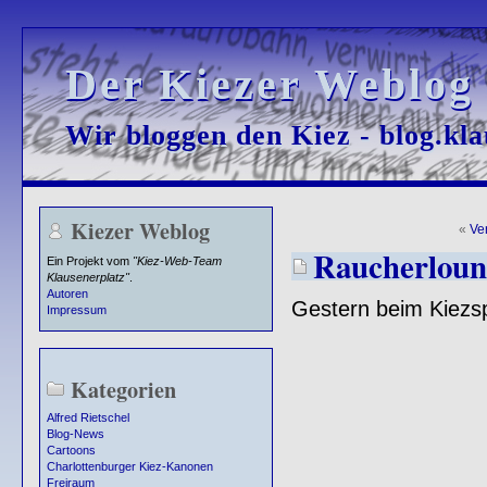
Der Kiezer Weblog
Der Kiezer Weblog
Wir bloggen den Kiez - blog.kla
Wir bloggen den Kiez - blog.kla
Kiezer Weblog
«
Ve
Raucherloun
Ein Projekt vom
"Kiez-Web-Team
Klausenerplatz"
.
Autoren
Gestern beim Kiezsp
Impressum
Kategorien
Alfred Rietschel
Blog-News
Cartoons
Charlottenburger Kiez-Kanonen
Freiraum