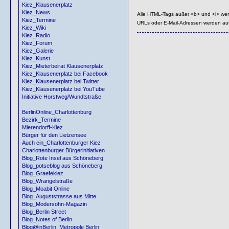
Kiez_Klausenerplatz
Kiez_News
Alle HTML-Tags außer <b> und <i> we
Kiez_Termine
URLs oder E-Mail-Adressen werden au
Kiez_Wiki
Kiez_Radio
Kiez_Forum
Kiez_Galerie
Kiez_Kunst
Kiez_Mieterbeirat Klausenerplatz
Kiez_Klausenerplatz bei Facebook
Kiez_Klausenerplatz bei Twitter
Kiez_Klausenerplatz bei YouTube
Initiative Horstweg/Wundtstraße
BerlinOnline_Charlottenburg
Bezirk_Termine
Mierendorff-Kiez
Bürger für den Lietzensee
Auch ein_Charlottenburger Kiez
Charlottenburger Bürgerinitiativen
Blog_Rote Insel aus Schöneberg
Blog_potseblog aus Schöneberg
Blog_Graefekiez
Blog_Wrangelstraße
Blog_Moabit Online
Blog_Auguststrasse aus Mitte
Blog_Modersohn-Magazin
Blog_Berlin Street
Blog_Notes of Berlin
Blog@inBerlin_Metropole Berlin