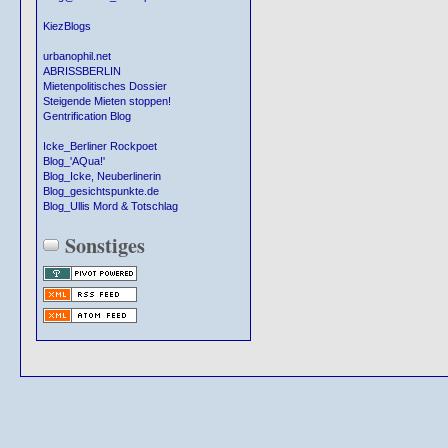
KiezBlogs
urbanophil.net
ABRISSBERLIN
Mietenpolitisches Dossier
Steigende Mieten stoppen!
Gentrification Blog
Icke_Berliner Rockpoet
Blog_'AQua!'
Blog_Icke, Neuberlinerin
Blog_gesichtspunkte.de
Blog_Ullis Mord & Totschlag
Sonstiges