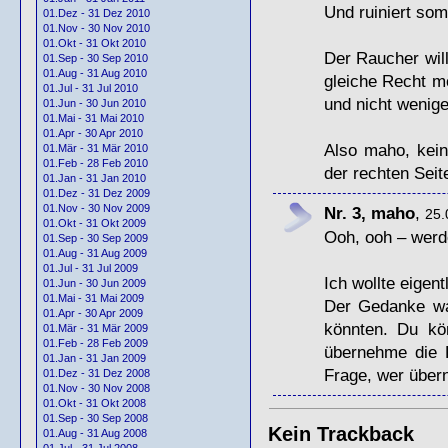
Und ruiniert som
01.Dez - 31 Dez 2010
01.Nov - 30 Nov 2010
01.Okt - 31 Okt 2010
Der Raucher will
01.Sep - 30 Sep 2010
01.Aug - 31 Aug 2010
gleiche Recht m
01.Jul - 31 Jul 2010
und nicht wenige
01.Jun - 30 Jun 2010
01.Mai - 31 Mai 2010
01.Apr - 30 Apr 2010
Also maho, kein
01.Mär - 31 Mär 2010
01.Feb - 28 Feb 2010
der rechten Seit
01.Jan - 31 Jan 2010
01.Dez - 31 Dez 2009
01.Nov - 30 Nov 2009
Nr. 3, maho
,
25.
01.Okt - 31 Okt 2009
Ooh, ooh – werd
01.Sep - 30 Sep 2009
01.Aug - 31 Aug 2009
01.Jul - 31 Jul 2009
Ich wollte eigen
01.Jun - 30 Jun 2009
01.Mai - 31 Mai 2009
Der Gedanke wa
01.Apr - 30 Apr 2009
könnten. Du kö
01.Mär - 31 Mär 2009
01.Feb - 28 Feb 2009
übernehme die F
01.Jan - 31 Jan 2009
Frage, wer über
01.Dez - 31 Dez 2008
01.Nov - 30 Nov 2008
01.Okt - 31 Okt 2008
01.Sep - 30 Sep 2008
Kein Trackback
01.Aug - 31 Aug 2008