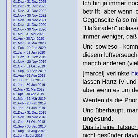
01.Dez - 31 Dez 2025
Ich bin ja immer no
01.Dez - 31 Dez 2023
betrifft, aber wenn
01.Dez - 31 Dez 2022
01.Nov - 30 Nov 2022
Gegenseite (also mil
01.Nov - 30 Nov 2021
01.Dez - 31 Dez 2020
"Haßtiraden" ablasse
01.Nov - 30 Nov 2020
01.Mai - 31 Mai 2020
immer weniger, daß 
01.Apr - 30 Apr 2020
01.Mär - 31 Mär 2020
Und sowieso - kommt
01.Feb - 29 Feb 2020
01.Jan - 31 Jan 2020
diesem luftverseuch
01.Dez - 31 Dez 2019
01.Nov - 30 Nov 2019
manch anderen (viel
01.Okt - 31 Okt 2019
01.Sep - 30 Sep 2019
[marcel] verlinkte
hi
01.Aug - 31 Aug 2019
01.Jul - 31 Jul 2019
lassen Hartz IV und 
01.Jun - 30 Jun 2019
aber wenn es um den
01.Mai - 31 Mai 2019
01.Apr - 30 Apr 2019
01.Mär - 31 Mär 2019
Werden da die Priori
01.Feb - 28 Feb 2019
01.Jan - 31 Jan 2019
Und überhaupt, man 
01.Dez - 31 Dez 2018
01.Nov - 30 Nov 2018
ungesund.
01.Okt - 31 Okt 2018
Das ist eine Tatsach
01.Sep - 30 Sep 2018
01.Aug - 31 Aug 2018
nicht gesünder davo
01.Jul - 31 Jul 2018