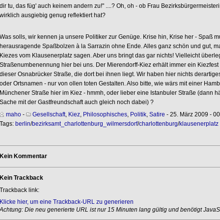
dir tu, das füg' auch keinem andern zu!" ....? Oh, oh - ob Frau Bezirksbürgermeiste
wirklich ausgiebig genug reflektiert hat?
Was solls, wir kennen ja unsere Politiker zur Genüge. Krise hin, Krise her - Spaß 
herausragende Spaßbolzen à la Sarrazin ohne Ende. Alles ganz schön und gut, ma
Kiezes vom Klausenerplatz sagen. Aber uns bringt das gar nichts! Vielleicht überle
Straßenumbenennung hier bei uns. Der Mierendorff-Kiez erhält immer ein Kiezfes
dieser Osnabrücker Straße, die dort bei ihnen liegt. Wir haben hier nichts derartige
oder Ortsnamen - nur von ollen toten Gestalten. Also bitte, wie wärs mit einer Hambur
Münchener Straße hier im Kiez - hmmh, oder lieber eine Istanbuler Straße (dann hä
Sache mit der Gastfreundschaft auch gleich noch dabei) ?
maho
-
Gesellschaft
,
Kiez
,
Philosophisches
,
Politik
,
Satire
- 25. März 2009 - 00
Tags:
berlin
/
bezirksamt_charlottenburg_wilmersdorf
/
charlottenburg
/
klausenerplatz
Kein Kommentar
Kein Trackback
Trackback link:
Klicke hier, um eine Trackback-URL zu generieren
Achtung: Die neu generierte URL ist nur 15 Minuten lang gültig und benötigt JavaSc