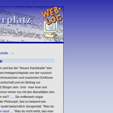
rplatz
rplatz
nshilfe…
»
e
en und bei der "Neuen Kantstraße" den
 am Amtsgerichtsplatz von der russisch
n chinesischen und russischen Einflüsse
eundschaft und ein Beitrag zur
d
) Bürger sein. Und - man lese und
 schon immer nur mit den Banalitäten des
soll? ...... Sie entfesseln sogar
er Philosoph, fast so bekannt wie
Er lautet bekanntlich sinngemäß: "Was du
r raus
! .... "Was du nicht willst, das man