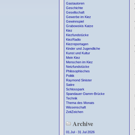
Gastautoren
Geschichte
Gesellschaft
Gewerbe im Kiez
Gewinnspiel
Grabowskis Katze
Kiez
Kiezfundstücke
KiezRadio
Kiezreportagen
Kinder und Jugendliche
Kunst und Kultur
Mein Kiez
Menschen im Kiez
Netzfundstücke
Philosophisches
Politik
Raymond Sinister
Satire
Schlosspark
Spandauer-Damm-Brücke
Technik
Thema des Monats
Wissenschaft
ZeitZeichen
Archive
01.Jul - 31 Jul 2026