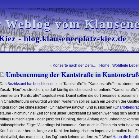
r Weblog vom Klausene
r Weblog vom Klausene
iez - blog.klausenerplatz-kiez.de
iez - blog.klausenerplatz-kiez.de
«
Konzerte nach der Dem…
|
Home
|
Wohlfeile Lebe
Umbenennung der Kantstraße in Kantonstraß
Das
Bezirksamt hat beschlossen
, die "Kantstraße" in "Kantonstraße" umzubenenn
Zusatz "Neu" zu streichen, so daß künftig die chinesisch orientierte "Kantonstraße"
orientierten "Kantstraße" abgelöst wird. Damit sollen die dort besonders präsente
in Charlottenburg gewürdigt werden; weiterhin soll es auch ein Zeichen der Gastfr
Integration der chinesischen (Chinatown/Asiatown) und russischen (
Charlottengra
staune - nicht nur viel Zeit scheint unser Bezirksamt zu haben, wer mag sich auch
Alltags rumschlagen - oder juckt der Frühling, der ja Anfang April unbedingt kommen 
philosophische Züge: "Allerdings ist Immanuel Kant auch in China ein sehr bekannt
Konfuzius, der bereits lange vor Kant den kategorischen Imperativ formuliert hat. 
nicht willst, das man dir tu, das füg' auch keinem andern zu!". Wow!
Haun die Knalle