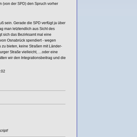
rin (von der SPD) den Spruch vorher
muß sein. Gerade die SPD verfügt ja über
g man letztendlich aus Sicht des
gt sich das Bezirksamt mal eine
t von Osnabrück spendiert - wegen
s zu bieten, keine Straßen mit Länder-
ger Straße vielleicht, ....oder eine
tten wir den Integrationsbeitrag und die
:02
ript!