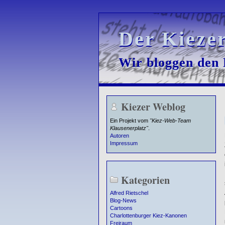
Der Kieze
Der Kieze
Wir bloggen den K
Wir bloggen den K
Kiezer Weblog
Ein Projekt vom
"Kiez-Web-Team
Klausenerplatz"
.
Autoren
Impressum
Kategorien
Alfred Rietschel
Blog-News
Cartoons
Charlottenburger Kiez-Kanonen
Freiraum