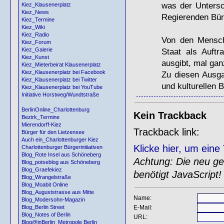
was der Untersc
Kiez_Klausenerplatz
Kiez_News
Regierenden Bür
Kiez_Termine
Kiez_Wiki
Kiez_Radio
Von den Mensch
Kiez_Forum
Staat als Auft
Kiez_Galerie
Kiez_Kunst
ausgibt, mal ga
Kiez_Mieterbeirat Klausenerplatz
Kiez_Klausenerplatz bei Facebook
Zu diesen Ausga
Kiez_Klausenerplatz bei Twitter
und kulturellen 
Kiez_Klausenerplatz bei YouTube
Initiative Horstweg/Wundtstraße
BerlinOnline_Charlottenburg
Kein Trackback
Bezirk_Termine
Mierendorff-Kiez
Trackback link:
Bürger für den Lietzensee
Auch ein_Charlottenburger Kiez
Klicke hier, um ein
Charlottenburger Bürgerinitiativen
Blog_Rote Insel aus Schöneberg
Achtung: Die neu gen
Blog_potseblog aus Schöneberg
Blog_Graefekiez
benötigt JavaScript!
Blog_Wrangelstraße
Blog_Moabit Online
Blog_Auguststrasse aus Mitte
Name:
Blog_Modersohn-Magazin
E-Mail:
Blog_Berlin Street
Blog_Notes of Berlin
URL:
Blog@inBerlin_Metropole Berlin