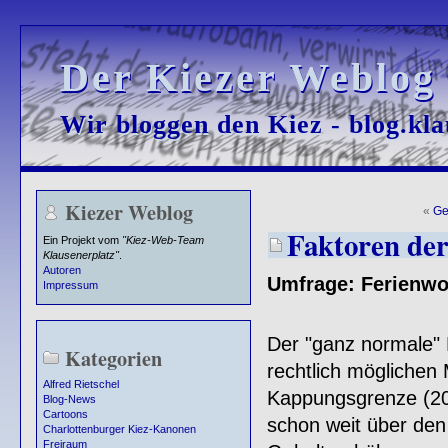
Der Kiezer Weblog
Der Kiezer Weblog
Wir bloggen den Kiez - blog.kla
Wir bloggen den Kiez - blog.kla
Kiezer Weblog
«
Ge
Faktoren de
Ein Projekt vom
"Kiez-Web-Team
Klausenerplatz"
.
Autoren
Umfrage: Ferienwo
Impressum
Der "ganz normale"
Kategorien
rechtlich möglichen
Alfred Rietschel
Kappungsgrenze (20 
Blog-News
Cartoons
schon weit über den
Charlottenburger Kiez-Kanonen
Freiraum