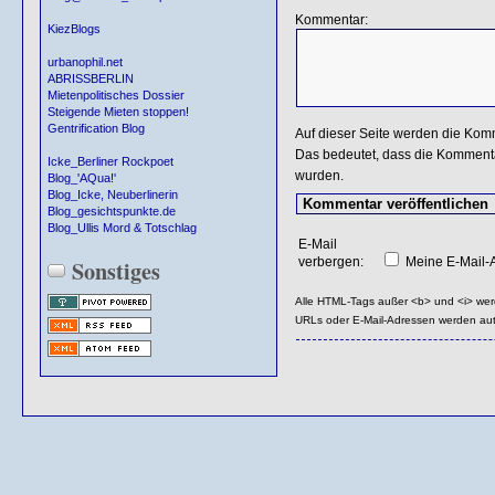
Kommentar:
KiezBlogs
urbanophil.net
ABRISSBERLIN
Mietenpolitisches Dossier
Steigende Mieten stoppen!
Gentrification Blog
Auf dieser Seite werden die Kom
Das bedeutet, dass die Kommentar
Icke_Berliner Rockpoet
wurden.
Blog_'AQua!'
Blog_Icke, Neuberlinerin
Blog_gesichtspunkte.de
Blog_Ullis Mord & Totschlag
E-Mail
verbergen:
Meine E-Mail-A
Sonstiges
Alle HTML-Tags außer <b> und <i> we
URLs oder E-Mail-Adressen werden au