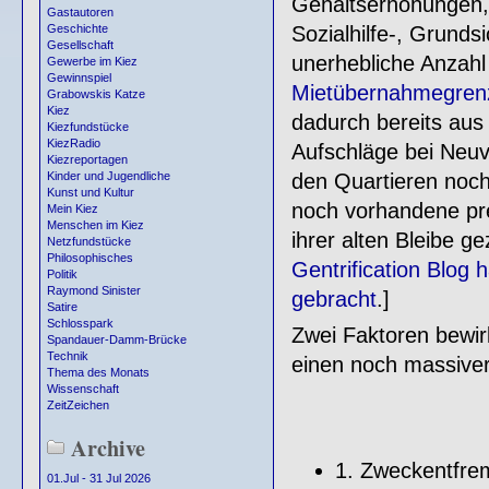
Gehaltserhöhungen,
Gastautoren
Sozialhilfe-, Grunds
Geschichte
Gesellschaft
unerhebliche Anzahl 
Gewerbe im Kiez
Gewinnspiel
Mietübernahmegrenz
Grabowskis Katze
Kiez
dadurch bereits aus 
Kiezfundstücke
KiezRadio
Aufschläge bei Neuv
Kiezreportagen
den Quartieren noch
Kinder und Jugendliche
Kunst und Kultur
noch vorhandene pr
Mein Kiez
Menschen im Kiez
ihrer alten Bleibe 
Netzfundstücke
Philosophisches
Gentrification Blog 
Politik
Raymond Sinister
gebracht
.]
Satire
Schlosspark
Zwei Faktoren bewi
Spandauer-Damm-Brücke
Technik
einen noch massive
Thema des Monats
Wissenschaft
ZeitZeichen
Archive
1. Zweckentfr
01.Jul - 31 Jul 2026