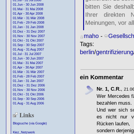
01.Jul - 31 Jul 2008
01.Jun - 30 Jun 2008
bitten Sie desha
01.Mai - 31 Mai 2008
Ihrer direkten
01.Apr - 30 Apr 2008
01.Mär - 31 Mär 2008
Meinungen, vor al
01.Feb - 29 Feb 2008
01.Jan - 31 Jan 2008
01.Dez - 31 Dez 2007
maho
-
Gesellsch
01.Nov - 30 Nov 2007
01.Okt - 31 Okt 2007
Tags:
01.Sep - 30 Sep 2007
01.Aug - 31 Aug 2007
berlin
/
gentrifizierung
01.Jul - 31 Jul 2007
01.Jun - 30 Jun 2007
01.Mai - 31 Mai 2007
01.Apr - 30 Apr 2007
01.Mär - 31 Mär 2007
ein Kommentar
01.Feb - 28 Feb 2007
01.Jan - 31 Jan 2007
01.Dez - 31 Dez 2006
Nr. 1, C.R.
,
21.06
01.Nov - 30 Nov 2006
01.Okt - 31 Okt 2006
Wer Mercedes fäh
01.Sep - 30 Sep 2006
bezahlen muss.
01.Aug - 31 Aug 2006
Und wer sich s
Links
es nicht nur v
Rücken laufen,
Blogsuche (via Google)
sondern derjeni
Kiez_Netzwerk