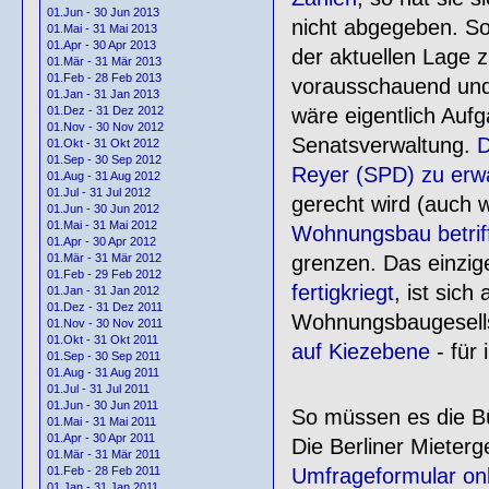
01.Jun - 30 Jun 2013
nicht abgegeben. So 
01.Mai - 31 Mai 2013
01.Apr - 30 Apr 2013
der aktuellen Lage 
01.Mär - 31 Mär 2013
01.Feb - 28 Feb 2013
vorausschauend und
01.Jan - 31 Jan 2013
wäre eigentlich Auf
01.Dez - 31 Dez 2012
01.Nov - 30 Nov 2012
Senatsverwaltung.
D
01.Okt - 31 Okt 2012
01.Sep - 30 Sep 2012
Reyer (SPD) zu erw
01.Aug - 31 Aug 2012
01.Jul - 31 Jul 2012
gerecht wird (auch
01.Jun - 30 Jun 2012
01.Mai - 31 Mai 2012
Wohnungsbau betrif
01.Apr - 30 Apr 2012
grenzen. Das einzig
01.Mär - 31 Mär 2012
01.Feb - 29 Feb 2012
fertigkriegt
, ist sic
01.Jan - 31 Jan 2012
01.Dez - 31 Dez 2011
Wohnungsbaugesell
01.Nov - 30 Nov 2011
01.Okt - 31 Okt 2011
auf Kiezebene
- für
01.Sep - 30 Sep 2011
01.Aug - 31 Aug 2011
01.Jul - 31 Jul 2011
01.Jun - 30 Jun 2011
So müssen es die B
01.Mai - 31 Mai 2011
01.Apr - 30 Apr 2011
Die Berliner Mieterg
01.Mär - 31 Mär 2011
Umfrageformular onli
01.Feb - 28 Feb 2011
01.Jan - 31 Jan 2011