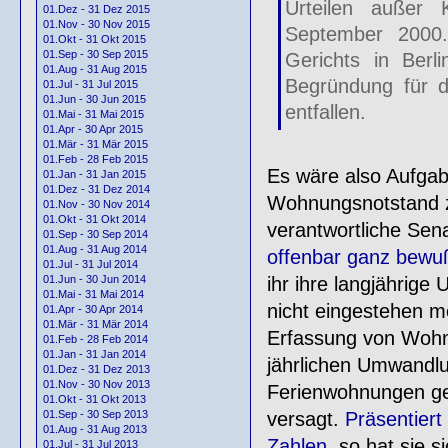
Urteilen außer
01.Dez - 31 Dez 2015
01.Nov - 30 Nov 2015
September 2000
01.Okt - 31 Okt 2015
01.Sep - 30 Sep 2015
Gerichts in Berl
01.Aug - 31 Aug 2015
Begründung für 
01.Jul - 31 Jul 2015
01.Jun - 30 Jun 2015
entfallen.
01.Mai - 31 Mai 2015
01.Apr - 30 Apr 2015
01.Mär - 31 Mär 2015
01.Feb - 28 Feb 2015
Es wäre also Aufgab
01.Jan - 31 Jan 2015
01.Dez - 31 Dez 2014
Wohnungsnotstand z
01.Nov - 30 Nov 2014
01.Okt - 31 Okt 2014
verantwortliche Sena
01.Sep - 30 Sep 2014
01.Aug - 31 Aug 2014
offenbar ganz bewu
01.Jul - 31 Jul 2014
ihr ihre langjährige
01.Jun - 30 Jun 2014
01.Mai - 31 Mai 2014
nicht eingestehen m
01.Apr - 30 Apr 2014
01.Mär - 31 Mär 2014
Erfassung von Wohn
01.Feb - 28 Feb 2014
01.Jan - 31 Jan 2014
jährlichen Umwandl
01.Dez - 31 Dez 2013
01.Nov - 30 Nov 2013
Ferienwohnungen geh
01.Okt - 31 Okt 2013
versagt.
Präsentier
01.Sep - 30 Sep 2013
01.Aug - 31 Aug 2013
Zahlen
, so hat sie 
01.Jul - 31 Jul 2013