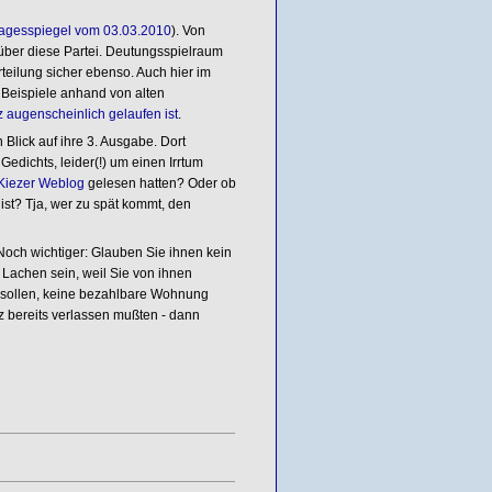
agesspiegel vom 03.03.2010
). Von
 über diese Partei. Deutungsspielraum
teilung sicher ebenso. Auch hier im
Beispiele anhand von alten
 augenscheinlich gelaufen ist
.
lick auf ihre 3. Ausgabe. Dort
 Gedichts, leider(!) um einen Irrtum
 Kiezer Weblog
gelesen hatten? Oder ob
st? Tja, wer zu spät kommt, den
och wichtiger: Glauben Sie ihnen kein
 Lachen sein, weil Sie von ihnen
n sollen, keine bezahlbare Wohnung
ez bereits verlassen mußten - dann