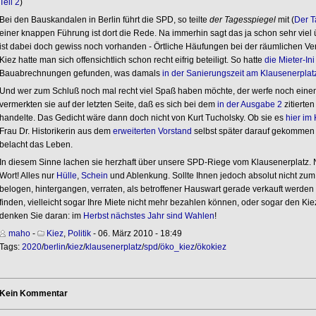
Teil 2
)
Bei den Bauskandalen in Berlin führt die SPD, so teilte
der Tagesspiegel
mit (
Der T
einer knappen Führung ist dort die Rede. Na immerhin sagt das ja schon sehr viel
ist dabei doch gewiss noch vorhanden - Örtliche Häufungen bei der räumlichen Ver
Kiez hatte man sich offensichtlich schon recht eifrig beteiligt. So hatte
die Mieter-Ini
Bauabrechnungen gefunden, was damals
in der Sanierungszeit am Klausenerplatz
Und wer zum Schluß noch mal recht viel Spaß haben möchte, der werfe noch einen B
vermerkten sie auf der letzten Seite, daß es sich bei dem
in der Ausgabe 2
zitierten
handelte. Das Gedicht wäre dann doch nicht von Kurt Tucholsky. Ob sie es
hier im
Frau Dr. Historikerin aus dem
erweiterten Vorstand
selbst später darauf gekommen i
belacht das Leben.
In diesem Sinne lachen sie herzhaft über unsere SPD-Riege vom Klausenerplatz. N
Wort! Alles nur
Hülle
,
Schein
und Ablenkung. Sollte Ihnen jedoch absolut nicht zum
belogen, hintergangen, verraten, als betroffener Hauswart gerade verkauft werde
finden, vielleicht sogar Ihre Miete nicht mehr bezahlen können, oder sogar den Ki
denken Sie daran: im
Herbst nächstes Jahr sind Wahlen
!
maho
-
Kiez
,
Politik
- 06. März 2010 - 18:49
Tags:
2020
/
berlin
/
kiez
/
klausenerplatz
/
spd
/
öko_kiez
/
ökokiez
Kein Kommentar