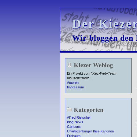
Der Kieze
Der Kieze
Wir bloggen den K
Wir bloggen den K
Kiezer Weblog
Ein Projekt vom
"Kiez-Web-Team
Klausenerplatz"
.
Autoren
Impressum
Kategorien
Alfred Rietschel
Blog-News
Cartoons
Charlottenburger Kiez-Kanonen
Freiraum