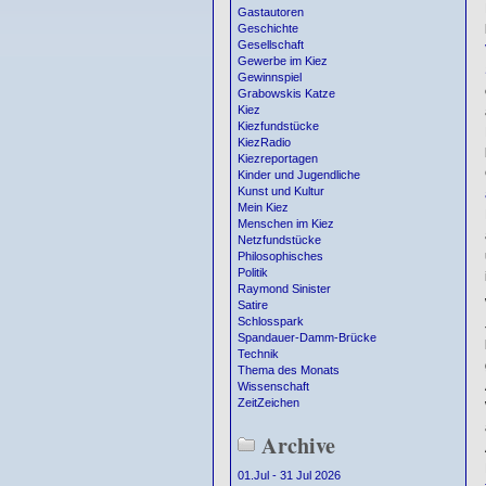
Gastautoren
Geschichte
Gesellschaft
Gewerbe im Kiez
Gewinnspiel
Grabowskis Katze
Kiez
Kiezfundstücke
KiezRadio
Kiezreportagen
Kinder und Jugendliche
Kunst und Kultur
Mein Kiez
Menschen im Kiez
Netzfundstücke
Philosophisches
Politik
Raymond Sinister
Satire
Schlosspark
Spandauer-Damm-Brücke
Technik
Thema des Monats
Wissenschaft
ZeitZeichen
Archive
01.Jul - 31 Jul 2026