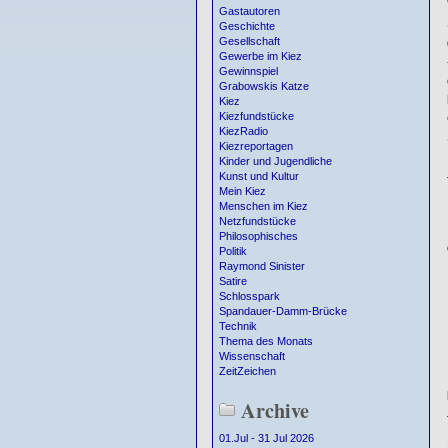
Gastautoren
Geschichte
Gesellschaft
Gewerbe im Kiez
Gewinnspiel
Grabowskis Katze
Kiez
Kiezfundstücke
KiezRadio
Kiezreportagen
Kinder und Jugendliche
Kunst und Kultur
Mein Kiez
Menschen im Kiez
Netzfundstücke
Philosophisches
Politik
Raymond Sinister
Satire
Schlosspark
Spandauer-Damm-Brücke
Technik
Thema des Monats
Wissenschaft
ZeitZeichen
Archive
01.Jul - 31 Jul 2026