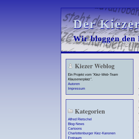
Der Kieze
Der Kieze
Wir bloggen den K
Wir bloggen den K
Kiezer Weblog
Ein Projekt vom
"Kiez-Web-Team
Klausenerplatz"
.
Autoren
Impressum
Kategorien
Alfred Rietschel
Blog-News
Cartoons
Charlottenburger Kiez-Kanonen
Freiraum