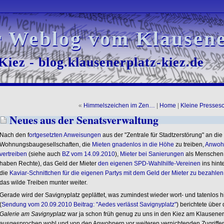
r Weblog vom Klausene
r Weblog vom Klausene
iez - blog.klausenerplatz-kiez.de
iez - blog.klausenerplatz-kiez.de
«
Himmelszeichen im Zen…
|
Home
|
Kleine Presses
Neues aus der Senatsverwaltung
Nach den f
ortgesetzten Anweisungen
aus der "Zentrale für Stadtzerstörung" an die
Wohnungsbaugesellschaften, die
Mieten gnadenlos in die Höhe
zu treiben,
Anwohn
vertreiben
(siehe auch
BZ vom 14.09.2010
),
Mieter bei Sanierungen
als Menschen e
haben Rechte), das Geld der Mieter
den eigenen SPD-Wahlhilfe-Vereinen
ins hint
die
Kaviar-Schnittchen für die eigenen Partys mit dem Geld der Mieter zu bezahlen
das wilde Treiben munter weiter.
Gerade wird der Savignyplatz geplättet, was zumindest wieder wort- und tatenlo
(
Sendung vom 20.09.2010 Beitrag: "Aedes verlässt Savignyplatz"
) berichtete über 
Galerie am Savignyplatz
war ja schon früh genug zu uns in den Kiez am Klausenerpla
ausgesprochen wohl und von den Anwohnern vor weiteren vernichtenden Zugriffen 