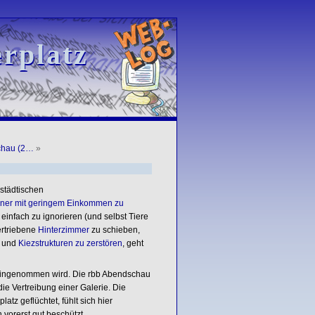
rplatz
rplatz
chau (2…
»
 städtischen
er mit geringem Einkommen zu
infach zu ignorieren (und selbst Tiere
ertriebene
Hinterzimmer
zu schieben,
und
Kiezstrukturen zu zerstören
, geht
s hingenommen wird. Die rbb Abendschau
die Vertreibung einer Galerie. Die
tz geflüchtet, fühlt sich hier
vorerst gut beschützt.