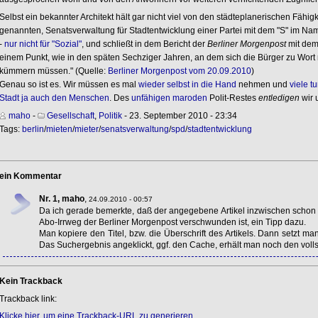
Selbst ein bekannter Architekt hält gar nicht viel von den städteplanerischen Fähigkei
genannten, Senatsverwaltung für Stadtentwicklung einer Partei mit dem "S" im Na
-
nur nicht für "Sozial"
, und schließt in dem Bericht der
Berliner Morgenpost
mit dem 
einem Punkt, wie in den späten Sechziger Jahren, an dem sich die Bürger zu Wort 
kümmern müssen." (Quelle:
Berliner Morgenpost vom 20.09.2010
)
Genau so ist es. Wir müssen es mal
wieder selbst in die Hand
nehmen und
viele t
Stadt ja auch den Menschen
. Des
unfähigen
maroden
Polit-Restes
entledigen
wir 
maho
-
Gesellschaft
,
Politik
- 23. September 2010 - 23:34
Tags:
berlin
/
mieten
/
mieter
/
senatsverwaltung
/
spd
/
stadtentwicklung
ein Kommentar
Nr. 1, maho
,
24.09.2010 - 00:57
Da ich gerade bemerkte, daß der angegebene Artikel inzwischen schon
Abo-Irrweg der Berliner Morgenpost verschwunden ist, ein Tipp dazu.
Man kopiere den Titel, bzw. die Überschrift des Artikels. Dann setzt ma
Das Suchergebnis angeklickt, ggf. den Cache, erhält man noch den volls
Kein Trackback
Trackback link:
Klicke hier, um eine Trackback-URL zu generieren