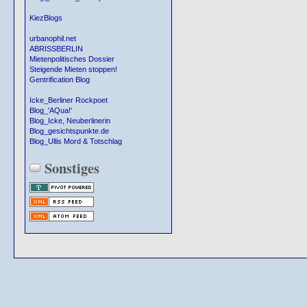
KiezBlogs
urbanophil.net
ABRISSBERLIN
Mietenpolitisches Dossier
Steigende Mieten stoppen!
Gentrification Blog
Icke_Berliner Rockpoet
Blog_'AQua!'
Blog_Icke, Neuberlinerin
Blog_gesichtspunkte.de
Blog_Ullis Mord & Totschlag
Sonstiges