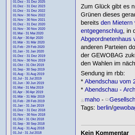
01.Dez - 31 Dez 2025
Zum Glück gibt es n
01.Dez - 31 Dez 2023
01.Dez - 31 Dez 2022
Grünen dieses gera
01.Nov - 30 Nov 2022
01.Nov - 30 Nov 2021
bereits
den Mietern 
01.Dez - 31 Dez 2020
01.Nov - 30 Nov 2020
entgegenschlug
, in
01.Mai - 31 Mai 2020
Abgeordnetenhaus v
01.Apr - 30 Apr 2020
01.Mär - 31 Mär 2020
anderen Parteien do
01.Feb - 29 Feb 2020
01.Jan - 31 Jan 2020
der GEWOBAG zukünft
01.Dez - 31 Dez 2019
01.Nov - 30 Nov 2019
den Wahlen im näch
01.Okt - 31 Okt 2019
01.Sep - 30 Sep 2019
Sendung im rbb:
01.Aug - 31 Aug 2019
01.Jul - 31 Jul 2019
*
Abendschau vom 2
01.Jun - 30 Jun 2019
01.Mai - 31 Mai 2019
*
Abendschau - Arch
01.Apr - 30 Apr 2019
01.Mär - 31 Mär 2019
maho
-
Gesellsch
01.Feb - 28 Feb 2019
01.Jan - 31 Jan 2019
Tags:
berlin
/
gewoba
01.Dez - 31 Dez 2018
01.Nov - 30 Nov 2018
01.Okt - 31 Okt 2018
01.Sep - 30 Sep 2018
01.Aug - 31 Aug 2018
Kein Kommentar
01.Jul - 31 Jul 2018