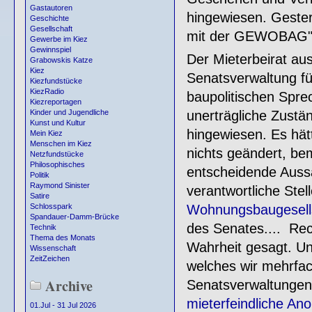
Gastautoren
hingewiesen. Gester
Geschichte
Gesellschaft
mit der GEWOBAG"
Gewerbe im Kiez
Gewinnspiel
Der Mieterbeirat au
Grabowskis Katze
Kiez
Senatsverwaltung fü
Kiezfundstücke
KiezRadio
baupolitischen Spre
Kiezreportagen
unerträgliche Zustä
Kinder und Jugendliche
Kunst und Kultur
hingewiesen. Es hä
Mein Kiez
Menschen im Kiez
nichts geändert, be
Netzfundstücke
Philosophisches
entscheidende Auss
Politik
Raymond Sinister
verantwortliche Stel
Satire
Wohnungsbaugesells
Schlosspark
Spandauer-Damm-Brücke
des Senates.... Rech
Technik
Thema des Monats
Wahrheit gesagt. Un
Wissenschaft
ZeitZeichen
welches wir mehrfa
Archive
Senatsverwaltungen
mieterfeindliche An
01.Jul - 31 Jul 2026