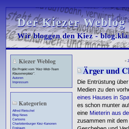
Der Kiezer Weblog
Der Kiezer Weblog
Wir bloggen den Kiez - blog.kla
Wir bloggen den Kiez - blog.kla
Kiezer Weblog
«
Ärger und C
Ein Projekt vom
"Kiez-Web-Team
Klausenerplatz"
.
Autoren
Die Entrüstung übe
Impressum
Medien zu den vorhe
eines Hauses in Sp
Kategorien
es schon munter auf
Alfred Rietschel
eine
Mieterin aus d
Blog-News
zusammen mit de
Cartoons
Charlottenburger Kiez-Kanonen
Geschehen und Ver
Freiraum