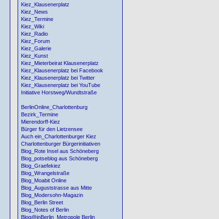
Kiez_Klausenerplatz
Kiez_News
Kiez_Termine
Kiez_Wiki
Kiez_Radio
Kiez_Forum
Kiez_Galerie
Kiez_Kunst
Kiez_Mieterbeirat Klausenerplatz
Kiez_Klausenerplatz bei Facebook
Kiez_Klausenerplatz bei Twitter
Kiez_Klausenerplatz bei YouTube
Initiative Horstweg/Wundtstraße
BerlinOnline_Charlottenburg
Bezirk_Termine
Mierendorff-Kiez
Bürger für den Lietzensee
Auch ein_Charlottenburger Kiez
Charlottenburger Bürgerinitiativen
Blog_Rote Insel aus Schöneberg
Blog_potseblog aus Schöneberg
Blog_Graefekiez
Blog_Wrangelstraße
Blog_Moabit Online
Blog_Auguststrasse aus Mitte
Blog_Modersohn-Magazin
Blog_Berlin Street
Blog_Notes of Berlin
Blog@inBerlin_Metropole Berlin