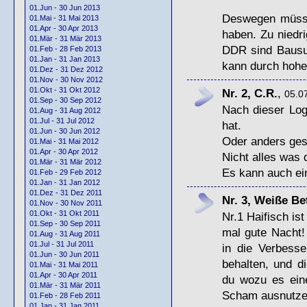
01.Jun - 30 Jun 2013
Deswegen müsse
01.Mai - 31 Mai 2013
01.Apr - 30 Apr 2013
haben. Zu niedri
01.Mär - 31 Mär 2013
DDR
sind Bausu
01.Feb - 28 Feb 2013
01.Jan - 31 Jan 2013
kann durch hohe
01.Dez - 31 Dez 2012
01.Nov - 30 Nov 2012
01.Okt - 31 Okt 2012
Nr. 2, C.R.
,
05.07
01.Sep - 30 Sep 2012
Nach dieser Log
01.Aug - 31 Aug 2012
01.Jul - 31 Jul 2012
hat.
01.Jun - 30 Jun 2012
Oder anders ges
01.Mai - 31 Mai 2012
01.Apr - 30 Apr 2012
Nicht alles was 
01.Mär - 31 Mär 2012
Es kann auch ei
01.Feb - 29 Feb 2012
01.Jan - 31 Jan 2012
01.Dez - 31 Dez 2011
Nr. 3, Weiße B
01.Nov - 30 Nov 2011
01.Okt - 31 Okt 2011
Nr.1 Haifisch is
01.Sep - 30 Sep 2011
mal gute Nacht!
01.Aug - 31 Aug 2011
01.Jul - 31 Jul 2011
in die Verbesse
01.Jun - 30 Jun 2011
behalten, und 
01.Mai - 31 Mai 2011
01.Apr - 30 Apr 2011
du wozu es eine
01.Mär - 31 Mär 2011
Scham ausnutze
01.Feb - 28 Feb 2011
01.Jan - 31 Jan 2011