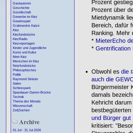
Prozent gestieg
Gastautoren
Geschichte
Prozent über d
Gesellschaft
Mietdynamik lie
Gewerbe im Kiez
Gewinnspiel
Bereich, dafür 
Grabowskis Katze
Kiez
Ranking. Mehr 
Kiezfundstücke
KiezRadio
*
MieterEcho de
Kiezreportagen
*
Gentrificatio
Kinder und Jugendliche
Kunst und Kultur
Mein Kiez
Menschen im Kiez
Netzfundstücke
Obwohl es
die
Philosophisches
Politik
auch die GEW
Raymond Sinister
Satire
Bürgermeister K
Schlosspark
Spandauer-Damm-Brücke
damals bezeich
Technik
Kehricht darum
Thema des Monats
Wissenschaft
bestbegüterten 
ZeitZeichen
und Bürger gut
Archive
kritisiert: "Be
01.Jul - 31 Jul 2026