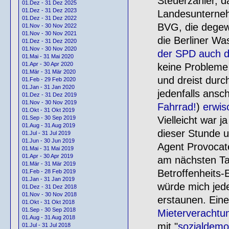
Steuerzahler, d
01.Dez - 31 Dez 2025
01.Dez - 31 Dez 2023
Landesunterneh
01.Dez - 31 Dez 2022
BVG, die degew
01.Nov - 30 Nov 2022
01.Nov - 30 Nov 2021
die Berliner W
01.Dez - 31 Dez 2020
01.Nov - 30 Nov 2020
der SPD auch d
01.Mai - 31 Mai 2020
01.Apr - 30 Apr 2020
keine Probleme 
01.Mär - 31 Mär 2020
und dreist durc
01.Feb - 29 Feb 2020
01.Jan - 31 Jan 2020
jedenfalls ansc
01.Dez - 31 Dez 2019
01.Nov - 30 Nov 2019
Fahrrad!
)
erwis
01.Okt - 31 Okt 2019
Vielleicht war j
01.Sep - 30 Sep 2019
01.Aug - 31 Aug 2019
dieser Stunde u
01.Jul - 31 Jul 2019
01.Jun - 30 Jun 2019
Agent Provocate
01.Mai - 31 Mai 2019
01.Apr - 30 Apr 2019
am nächsten Tag
01.Mär - 31 Mär 2019
Betroffenheits
01.Feb - 28 Feb 2019
01.Jan - 31 Jan 2019
würde mich jede
01.Dez - 31 Dez 2018
01.Nov - 30 Nov 2018
erstaunen. Eine
01.Okt - 31 Okt 2018
01.Sep - 30 Sep 2018
Mieterverachtu
01.Aug - 31 Aug 2018
mit "
sozialdemo
01.Jul - 31 Jul 2018