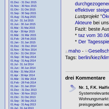
01.Dez - 31 Dez 2015
durchgezogenen
01.Nov - 30 Nov 2015
effektiver steig
01.Okt - 31 Okt 2015
01.Sep - 30 Sep 2015
Lustprojekt
"
Ök
01.Aug - 31 Aug 2015
01.Jul - 31 Jul 2015
Akteure
bei uns
01.Jun - 30 Jun 2015
Fazit: beste Aus
01.Mai - 31 Mai 2015
01.Apr - 30 Apr 2015
*
taz vom 30.06
01.Mär - 31 Mär 2015
01.Feb - 28 Feb 2015
*
Der Tagesspi
01.Jan - 31 Jan 2015
01.Dez - 31 Dez 2014
maho
-
Gesellsch
01.Nov - 30 Nov 2014
01.Okt - 31 Okt 2014
Tags:
berlin
/
kiez
/
kli
01.Sep - 30 Sep 2014
01.Aug - 31 Aug 2014
01.Jul - 31 Jul 2014
01.Jun - 30 Jun 2014
01.Mai - 31 Mai 2014
01.Apr - 30 Apr 2014
drei Kommentare
01.Mär - 31 Mär 2014
01.Feb - 28 Feb 2014
01.Jan - 31 Jan 2014
Nr. 1, F.K. Haif
01.Dez - 31 Dez 2013
Systemreleva
01.Nov - 30 Nov 2013
01.Okt - 31 Okt 2013
Wohnungsmarkt 
01.Sep - 30 Sep 2013
preisgegeben we
01.Aug - 31 Aug 2013
01.Jul - 31 Jul 2013