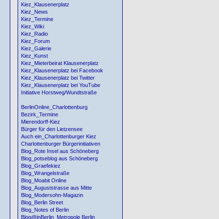
Kiez_Klausenerplatz
Kiez_News
Kiez_Termine
Kiez_Wiki
Kiez_Radio
Kiez_Forum
Kiez_Galerie
Kiez_Kunst
Kiez_Mieterbeirat Klausenerplatz
Kiez_Klausenerplatz bei Facebook
Kiez_Klausenerplatz bei Twitter
Kiez_Klausenerplatz bei YouTube
Initiative Horstweg/Wundtstraße
BerlinOnline_Charlottenburg
Bezirk_Termine
Mierendorff-Kiez
Bürger für den Lietzensee
Auch ein_Charlottenburger Kiez
Charlottenburger Bürgerinitiativen
Blog_Rote Insel aus Schöneberg
Blog_potseblog aus Schöneberg
Blog_Graefekiez
Blog_Wrangelstraße
Blog_Moabit Online
Blog_Auguststrasse aus Mitte
Blog_Modersohn-Magazin
Blog_Berlin Street
Blog_Notes of Berlin
Blog@inBerlin_Metropole Berlin