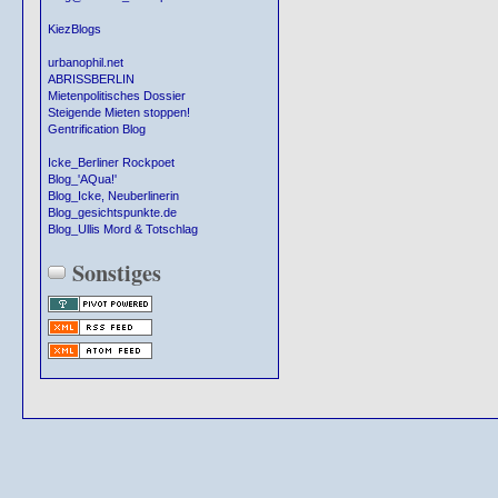
KiezBlogs
urbanophil.net
ABRISSBERLIN
Mietenpolitisches Dossier
Steigende Mieten stoppen!
Gentrification Blog
Icke_Berliner Rockpoet
Blog_'AQua!'
Blog_Icke, Neuberlinerin
Blog_gesichtspunkte.de
Blog_Ullis Mord & Totschlag
Sonstiges