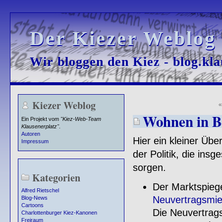
Der Kiezer Weblog
Der Kiezer Weblog
Wir bloggen den Kiez - blog.kla
Wir bloggen den Kiez - blog.kla
Kiezer Weblog
Wohnen in B
Ein Projekt vom
"Kiez-Web-Team
Klausenerplatz"
.
Autoren
Hier ein kleiner Üb
Impressum
der Politik, die insg
sorgen.
Kategorien
Der Marktspiege
Alfred Rietschel
Neuvertragsmie
Blog-News
Cartoons
Die Neuvertrags
Charlottenburger Kiez-Kanonen
Freiraum