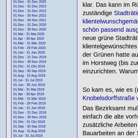
01.Dez - 31 Dez 2025
klar. Das kann im R
01.Dez - 31 Dez 2023
01.Dez - 31 Dez 2022
zuständige
Stadträt
01.Nov - 30 Nov 2022
klientelwunschgemä
01.Nov - 30 Nov 2021
01.Dez - 31 Dez 2020
schön passend ausg
01.Nov - 30 Nov 2020
01.Mai - 31 Mai 2020
neue grüne Stadträti
01.Apr - 30 Apr 2020
01.Mär - 31 Mär 2020
klientelgewünschtes 
01.Feb - 29 Feb 2020
01.Jan - 31 Jan 2020
der Grünen hatte a
01.Dez - 31 Dez 2019
im Horstweg (bis z
01.Nov - 30 Nov 2019
01.Okt - 31 Okt 2019
einzurichten. Warum
01.Sep - 30 Sep 2019
01.Aug - 31 Aug 2019
01.Jul - 31 Jul 2019
01.Jun - 30 Jun 2019
So kam es, wie es (
01.Mai - 31 Mai 2019
01.Apr - 30 Apr 2019
Knobelsdorffstraße 
01.Mär - 31 Mär 2019
01.Feb - 28 Feb 2019
Das Bezirksamt muß
01.Jan - 31 Jan 2019
01.Dez - 31 Dez 2018
einfach die alte vor
01.Nov - 30 Nov 2018
01.Okt - 31 Okt 2018
zusätzliche Arbeite
01.Sep - 30 Sep 2018
01.Aug - 31 Aug 2018
Bauarbeiten an der
01.Jul - 31 Jul 2018