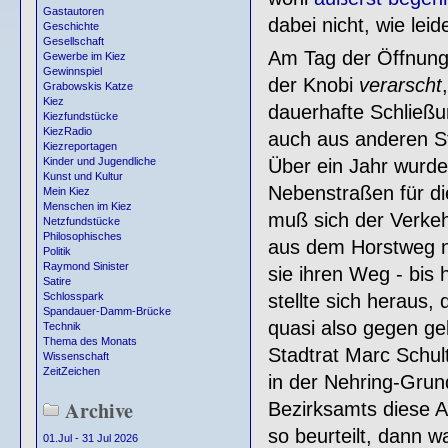
Gastautoren
dabei nicht, wie leide
Geschichte
Gesellschaft
Am Tag der Öffnung
Gewerbe im Kiez
Gewinnspiel
der Knobi
verarscht
Grabowskis Katze
Kiez
dauerhafte Schließu
Kiezfundstücke
KiezRadio
auch aus anderen St
Kiezreportagen
Über ein Jahr wurde
Kinder und Jugendliche
Kunst und Kultur
Nebenstraßen für di
Mein Kiez
Menschen im Kiez
muß sich der Verkeh
Netzfundstücke
Philosophisches
aus dem Horstweg ni
Politik
Raymond Sinister
sie ihren Weg - bis 
Satire
stellte sich heraus
Schlosspark
Spandauer-Damm-Brücke
quasi also gegen ge
Technik
Thema des Monats
Stadtrat Marc Schul
Wissenschaft
ZeitZeichen
in der Nehring-Gru
Archive
Bezirksamts diese A
so beurteilt, dann 
01.Jul - 31 Jul 2026