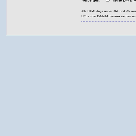
verbergen:
Meine E-Mail-A
Alle HTML-Tags außer <b> und <i> we
URLs oder E-Mail-Adressen werden au