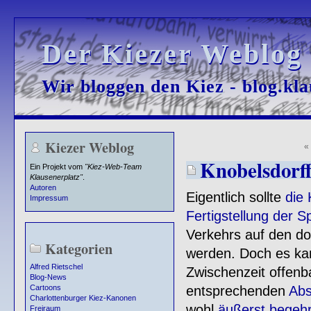
Der Kiezer Weblog
Der Kiezer Weblog
Wir bloggen den Kiez - blog.kla
Wir bloggen den Kiez - blog.kla
Kiezer Weblog
Knobelsdorff
Ein Projekt vom
"Kiez-Web-Team
Klausenerplatz"
.
Autoren
Eigentlich sollte
die 
Impressum
Fertigstellung der
Verkehrs auf den do
Kategorien
werden. Doch es kam
Alfred Rietschel
Zwischenzeit offen
Blog-News
entsprechenden
Abs
Cartoons
Charlottenburger Kiez-Kanonen
wohl
äußerst begehr
Freiraum