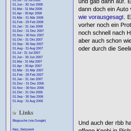
und gab dann auf. Es
01.Jul - 31 Jul 2008
01.Jun - 30 Jun 2008
dann doch ein Auto 
01.Mai - 31 Mai 2008
01.Apr - 30 Apr 2008
wie vorausgesagt
. 
01.Mär - 31 Mär 2008
01.Feb - 29 Feb 2008
vorher noch ein Pro
01.Jan - 31 Jan 2008
01.Dez - 31 Dez 2007
noch schnell nach H
01.Nov - 30 Nov 2007
aber auch schon wie
01.Okt - 31 Okt 2007
01.Sep - 30 Sep 2007
oder durch die Seel
01.Aug - 31 Aug 2007
01.Jul - 31 Jul 2007
01.Jun - 30 Jun 2007
01.Mai - 31 Mai 2007
01.Apr - 30 Apr 2007
01.Mär - 31 Mär 2007
01.Feb - 28 Feb 2007
01.Jan - 31 Jan 2007
01.Dez - 31 Dez 2006
01.Nov - 30 Nov 2006
01.Okt - 31 Okt 2006
01.Sep - 30 Sep 2006
01.Aug - 31 Aug 2006
Links
Blogsuche (via Google)
Und auch der rbb ha
offene Knobi in Ric
Kiez_Netzwerk