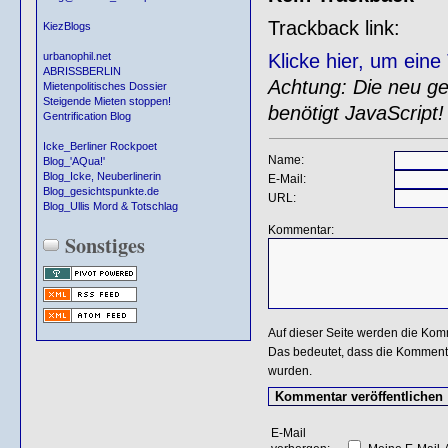
Trackback link:
KiezBlogs
Klicke hier, um ein
urbanophil.net
ABRISSBERLIN
Achtung: Die neu gen
Mietenpolitisches Dossier
Steigende Mieten stoppen!
benötigt JavaScript!
Gentrification Blog
Icke_Berliner Rockpoet
Name:
Blog_'AQua!'
Blog_Icke, Neuberlinerin
E-Mail:
Blog_gesichtspunkte.de
URL:
Blog_Ullis Mord & Totschlag
Kommentar:
Sonstiges
Auf dieser Seite werden die Kom
Das bedeutet, dass die Kommentar
wurden.
E-Mail