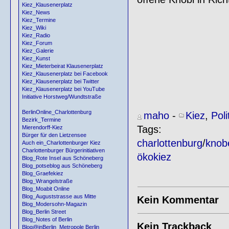
Kiez_Klausenerplatz
Kiez_News
Kiez_Termine
Kiez_Wiki
Kiez_Radio
Kiez_Forum
Kiez_Galerie
Kiez_Kunst
Kiez_Mieterbeirat Klausenerplatz
Kiez_Klausenerplatz bei Facebook
Kiez_Klausenerplatz bei Twitter
Kiez_Klausenerplatz bei YouTube
Initiative Horstweg/Wundtstraße
BerlinOnline_Charlottenburg
maho
-
Kiez
,
Poli
Bezirk_Termine
Tags:
Mierendorff-Kiez
Bürger für den Lietzensee
charlottenburg
/
knobe
Auch ein_Charlottenburger Kiez
Charlottenburger Bürgerinitiativen
ökokiez
Blog_Rote Insel aus Schöneberg
Blog_potseblog aus Schöneberg
Blog_Graefekiez
Blog_Wrangelstraße
Blog_Moabit Online
Blog_Auguststrasse aus Mitte
Kein Kommentar
Blog_Modersohn-Magazin
Blog_Berlin Street
Blog_Notes of Berlin
Kein Trackback
Blog@inBerlin_Metropole Berlin