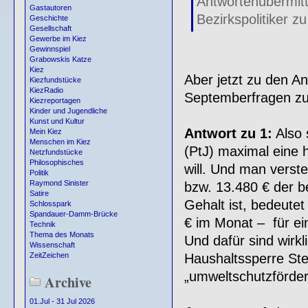
Antwortenüberm
Gastautoren
Bezirkspolitiker 
Geschichte
Gesellschaft
Gewerbe im Kiez
Gewinnspiel
Grabowskis Katze
Kiez
Aber jetzt zu den An
Kiezfundstücke
KiezRadio
Septemberfragen zu
Kiezreportagen
Kinder und Jugendliche
Kunst und Kultur
Antwort zu 1:
Also 
Mein Kiez
Menschen im Kiez
(PtJ) maximal eine 
Netzfundstücke
Philosophisches
will. Und man verste
Politik
Raymond Sinister
bzw. 13.480 € der b
Satire
Gehalt ist, bedeute
Schlosspark
Spandauer-Damm-Brücke
€ im Monat – für ei
Technik
Thema des Monats
Und dafür sind wirkl
Wissenschaft
Haushaltssperre Steu
ZeitZeichen
„umweltschutzförd
Archive
01.Jul - 31 Jul 2026