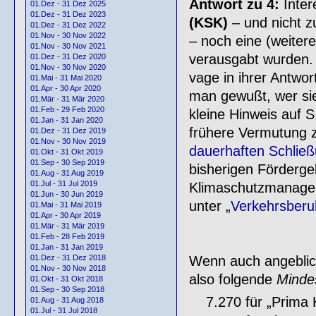
Antwort zu 4:
Inter
01.Dez - 31 Dez 2025
01.Dez - 31 Dez 2023
(KSK)
– und nicht z
01.Dez - 31 Dez 2022
01.Nov - 30 Nov 2022
– noch eine (weitere
01.Nov - 30 Nov 2021
verausgabt wurden. 
01.Dez - 31 Dez 2020
01.Nov - 30 Nov 2020
vage in ihrer Antwor
01.Mai - 31 Mai 2020
01.Apr - 30 Apr 2020
man gewußt, wer sie
01.Mär - 31 Mär 2020
01.Feb - 29 Feb 2020
kleine Hinweis auf S
01.Jan - 31 Jan 2020
frühere Vermutung z
01.Dez - 31 Dez 2019
01.Nov - 30 Nov 2019
dauerhaften Schlie
01.Okt - 31 Okt 2019
01.Sep - 30 Sep 2019
bisherigen Förderge
01.Aug - 31 Aug 2019
01.Jul - 31 Jul 2019
Klimaschutzmanager
01.Jun - 30 Jun 2019
unter „
Verkehrsberu
01.Mai - 31 Mai 2019
01.Apr - 30 Apr 2019
01.Mär - 31 Mär 2019
01.Feb - 28 Feb 2019
01.Jan - 31 Jan 2019
Wenn auch angeblich
01.Dez - 31 Dez 2018
01.Nov - 30 Nov 2018
also folgende
Minde
01.Okt - 31 Okt 2018
01.Sep - 30 Sep 2018
7.270 für „Prima 
01.Aug - 31 Aug 2018
01.Jul - 31 Jul 2018