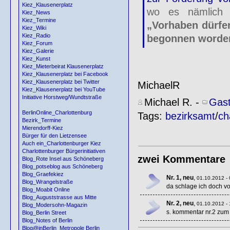
Kiez_Klausenerplatz
wo es nämlich i
Kiez_News
Kiez_Termine
„Vorhaben dürfe
Kiez_Wiki
Kiez_Radio
begonnen worde
Kiez_Forum
Kiez_Galerie
Kiez_Kunst
Kiez_Mieterbeirat Klausenerplatz
Kiez_Klausenerplatz bei Facebook
Kiez_Klausenerplatz bei Twitter
MichaelR
Kiez_Klausenerplatz bei YouTube
Initiative Horstweg/Wundtstraße
Michael R.
-
Gast
BerlinOnline_Charlottenburg
Tags:
bezirksamt
/
ch
Bezirk_Termine
Mierendorff-Kiez
Bürger für den Lietzensee
Auch ein_Charlottenburger Kiez
Charlottenburger Bürgerinitiativen
zwei Kommentare
Blog_Rote Insel aus Schöneberg
Blog_potseblog aus Schöneberg
Blog_Graefekiez
Nr. 1, neu
,
01.10.2012 - 
Blog_Wrangelstraße
da schlage ich doch v
Blog_Moabit Online
Blog_Auguststrasse aus Mitte
Nr. 2, neu
,
01.10.2012 - 
Blog_Modersohn-Magazin
s. kommentar nr.2 zum 
Blog_Berlin Street
Blog_Notes of Berlin
Blog@inBerlin_Metropole Berlin