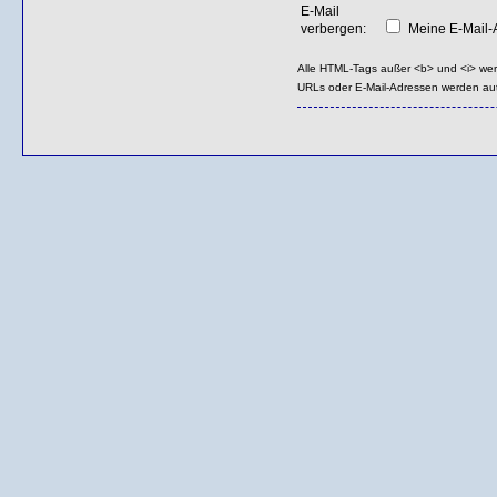
E-Mail
verbergen:
Meine E-Mail-A
Alle HTML-Tags außer <b> und <i> we
URLs oder E-Mail-Adressen werden au