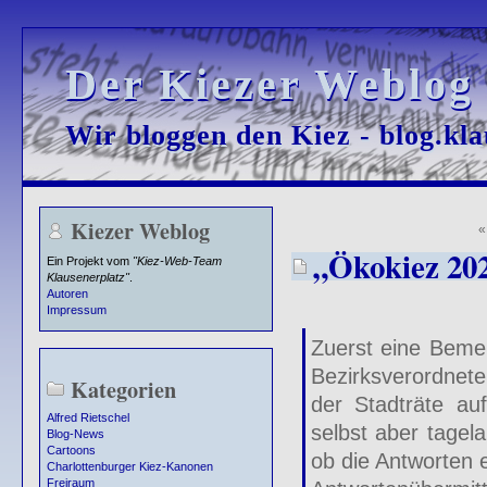
Der Kiezer Weblog
Der Kiezer Weblog
Wir bloggen den Kiez - blog.kla
Wir bloggen den Kiez - blog.kla
Kiezer Weblog
„Ökokiez 20
Ein Projekt vom
"Kiez-Web-Team
Klausenerplatz"
.
Autoren
Impressum
Zuerst eine Beme
Bezirksverordnet
Kategorien
der Stadträte au
Alfred Rietschel
selbst aber tage
Blog-News
Cartoons
ob die Antworten e
Charlottenburger Kiez-Kanonen
Freiraum