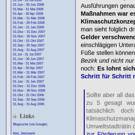
01.Jul - 31 Jul 2008
Ausführungen genau
01.Jun - 30 Jun 2008
01.Mai - 31 Mai 2008
Maßnahmen war es n
01.Apr - 30 Apr 2008
01.Mär - 31 Mär 2008
Klimaschutzkonzep
01.Feb - 29 Feb 2008
01.Jan - 31 Jan 2008
man sieht folglich dr
01.Dez - 31 Dez 2007
Gelder verschwen
01.Nov - 30 Nov 2007
01.Okt - 31 Okt 2007
einschlägigen Untera
01.Sep - 30 Sep 2007
01.Aug - 31 Aug 2007
Füße stellen könne
01.Jul - 31 Jul 2007
01.Jun - 30 Jun 2007
Bezirk und nicht nur 
01.Mai - 31 Mai 2007
noch:
Es lohnt sic
01.Apr - 30 Apr 2007
01.Mär - 31 Mär 2007
Schritt für Schrit
01.Feb - 28 Feb 2007
01.Jan - 31 Jan 2007
01.Dez - 31 Dez 2006
01.Nov - 30 Nov 2006
Sollte aber all da
01.Okt - 31 Okt 2006
01.Sep - 30 Sep 2006
zu 5 gesagt wu
01.Aug - 31 Aug 2006
tatsächlich do
Links
Klimaschutzm
Blogsuche (via Google)
Umweltstadträtin 
zur Förderung vo
Kiez_Netzwerk