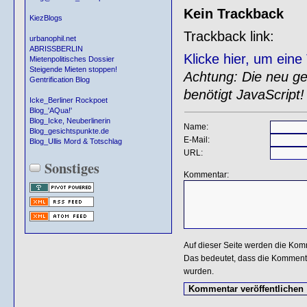
Kein Trackback
KiezBlogs
Trackback link:
urbanophil.net
ABRISSBERLIN
Klicke hier, um ein
Mietenpolitisches Dossier
Steigende Mieten stoppen!
Achtung: Die neu gen
Gentrification Blog
benötigt JavaScript!
Icke_Berliner Rockpoet
Blog_'AQua!'
Blog_Icke, Neuberlinerin
Name:
Blog_gesichtspunkte.de
E-Mail:
Blog_Ullis Mord & Totschlag
URL:
Sonstiges
Kommentar:
Auf dieser Seite werden die Kom
Das bedeutet, dass die Kommentar
wurden.