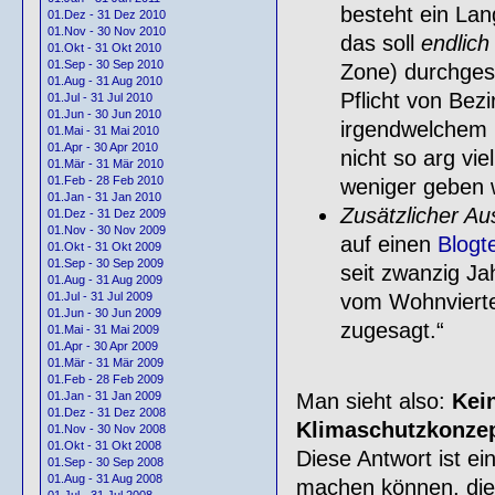
besteht ein La
01.Dez - 31 Dez 2010
01.Nov - 30 Nov 2010
das soll
endlich
01.Okt - 31 Okt 2010
01.Sep - 30 Sep 2010
Zone) durchgese
01.Aug - 31 Aug 2010
Pflicht von Bezi
01.Jul - 31 Jul 2010
01.Jun - 30 Jun 2010
irgendwelchem 
01.Mai - 31 Mai 2010
01.Apr - 30 Apr 2010
nicht so arg vi
01.Mär - 31 Mär 2010
01.Feb - 28 Feb 2010
weniger geben 
01.Jan - 31 Jan 2010
Zusätzlicher A
01.Dez - 31 Dez 2009
01.Nov - 30 Nov 2009
auf einen
Blogt
01.Okt - 31 Okt 2009
01.Sep - 30 Sep 2009
seit zwanzig Ja
01.Aug - 31 Aug 2009
vom Wohnvierte
01.Jul - 31 Jul 2009
01.Jun - 30 Jun 2009
zugesagt.“
01.Mai - 31 Mai 2009
01.Apr - 30 Apr 2009
01.Mär - 31 Mär 2009
01.Feb - 28 Feb 2009
Man sieht also:
Kei
01.Jan - 31 Jan 2009
01.Dez - 31 Dez 2008
Klimaschutzkonzep
01.Nov - 30 Nov 2008
01.Okt - 31 Okt 2008
Diese Antwort ist ei
01.Sep - 30 Sep 2008
01.Aug - 31 Aug 2008
machen können, die 