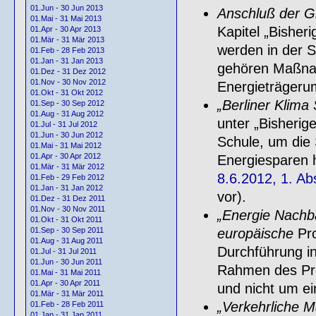
01.Jun - 30 Jun 2013
Anschluß der G
01.Mai - 31 Mai 2013
Kapitel „Bisheri
01.Apr - 30 Apr 2013
01.Mär - 31 Mär 2013
werden in der 
01.Feb - 28 Feb 2013
01.Jan - 31 Jan 2013
gehören Maßnah
01.Dez - 31 Dez 2012
01.Nov - 30 Nov 2012
Energieträgerum
01.Okt - 31 Okt 2012
„Berliner Klima
01.Sep - 30 Sep 2012
01.Aug - 31 Aug 2012
unter „Bisherige
01.Jul - 31 Jul 2012
01.Jun - 30 Jun 2012
Schule, um die
01.Mai - 31 Mai 2012
01.Apr - 30 Apr 2012
Energiesparen 
01.Mär - 31 Mär 2012
8.6.2012, 1. Ab
01.Feb - 29 Feb 2012
01.Jan - 31 Jan 2012
vor).
01.Dez - 31 Dez 2011
01.Nov - 30 Nov 2011
„Energie Nachb
01.Okt - 31 Okt 2011
europäische
Pro
01.Sep - 30 Sep 2011
01.Aug - 31 Aug 2011
Durchführung i
01.Jul - 31 Jul 2011
01.Jun - 30 Jun 2011
Rahmen des Pro
01.Mai - 31 Mai 2011
01.Apr - 30 Apr 2011
und nicht um e
01.Mär - 31 Mär 2011
„Verkehrliche 
01.Feb - 28 Feb 2011
01.Jan - 31 Jan 2011